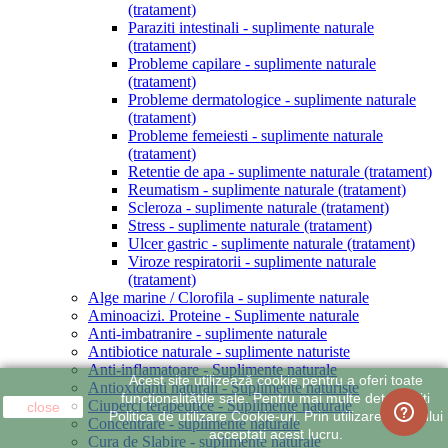
(tratament)
Paraziti intestinali - suplimente naturale
(tratament)
Probleme capilare - suplimente naturale
(tratament)
Probleme dermatologice - suplimente naturale
(tratament)
Probleme femeiesti - suplimente naturale
(tratament)
Retentie de apa - suplimente naturale (tratament)
Reumatism - suplimente naturale (tratament)
Scleroza - suplimente naturale (tratament)
Stress - suplimente naturale (tratament)
Ulcer gastric - suplimente naturale (tratament)
Viroze respiratorii - suplimente naturale
(tratament)
Alge marine / Clorofila - suplimente naturale
Aminoacizi. Proteine - Suplimente naturale
Anti-imbatranire - suplimente naturale
Antibiotice naturale - suplimente naturiste
Anti-inflamatoare - Suplimente naturale
Acest site utilizează cookie pentru a oferi toate
Antioxidanti naturali - Suplimente naturiste
funcționalitățile sale. Pentru mai multe detalii citiți
Ciuperci terapeutice - Suplimente naturale
close
Politica de utilizare Cookie-uri. Prin utilizarea site-ului
Concentrare - suplimente naturale
acceptați acest lucru.
Cura de Slabire - suplimente naturale