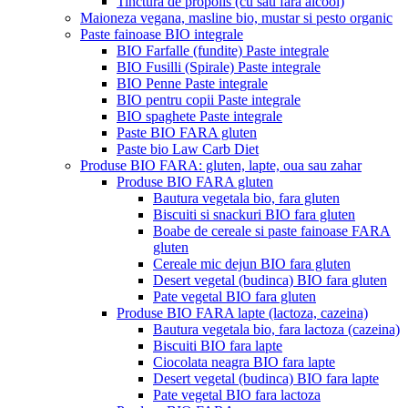
Tinctura de propolis (cu sau fara alcool)
Maioneza vegana, masline bio, mustar si pesto organic
Paste fainoase BIO integrale
BIO Farfalle (fundite) Paste integrale
BIO Fusilli (Spirale) Paste integrale
BIO Penne Paste integrale
BIO pentru copii Paste integrale
BIO spaghete Paste integrale
Paste BIO FARA gluten
Paste bio Law Carb Diet
Produse BIO FARA: gluten, lapte, oua sau zahar
Produse BIO FARA gluten
Bautura vegetala bio, fara gluten
Biscuiti si snackuri BIO fara gluten
Boabe de cereale si paste fainoase FARA
gluten
Cereale mic dejun BIO fara gluten
Desert vegetal (budinca) BIO fara gluten
Pate vegetal BIO fara gluten
Produse BIO FARA lapte (lactoza, cazeina)
Bautura vegetala bio, fara lactoza (cazeina)
Biscuiti BIO fara lapte
Ciocolata neagra BIO fara lapte
Desert vegetal (budinca) BIO fara lapte
Pate vegetal BIO fara lactoza