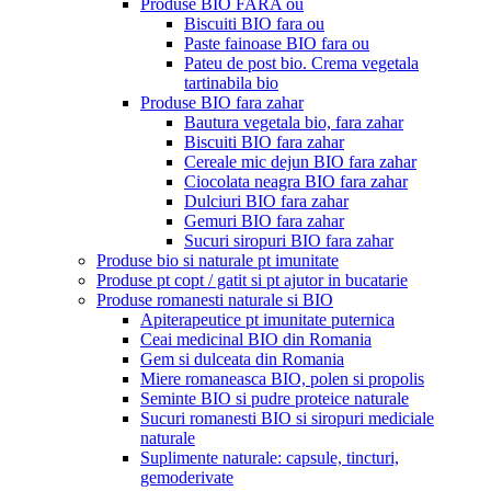
Produse BIO FARA ou
Biscuiti BIO fara ou
Paste fainoase BIO fara ou
Pateu de post bio. Crema vegetala
tartinabila bio
Produse BIO fara zahar
Bautura vegetala bio, fara zahar
Biscuiti BIO fara zahar
Cereale mic dejun BIO fara zahar
Ciocolata neagra BIO fara zahar
Dulciuri BIO fara zahar
Gemuri BIO fara zahar
Sucuri siropuri BIO fara zahar
Produse bio si naturale pt imunitate
Produse pt copt / gatit si pt ajutor in bucatarie
Produse romanesti naturale si BIO
Apiterapeutice pt imunitate puternica
Ceai medicinal BIO din Romania
Gem si dulceata din Romania
Miere romaneasca BIO, polen si propolis
Seminte BIO si pudre proteice naturale
Sucuri romanesti BIO si siropuri mediciale
naturale
Suplimente naturale: capsule, tincturi,
gemoderivate