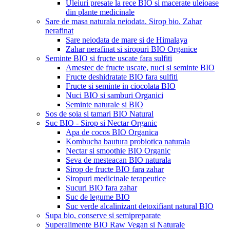
Uleiuri presate la rece BIO si macerate uleioase
din plante medicinale
Sare de masa naturala neiodata. Sirop bio. Zahar
nerafinat
Sare neiodata de mare si de Himalaya
Zahar nerafinat si siropuri BIO Organice
Seminte BIO si fructe uscate fara sulfiti
Amestec de fructe uscate, nuci si seminte BIO
Fructe deshidratate BIO fara sulfiti
Fructe si seminte in ciocolata BIO
Nuci BIO si samburi Organici
Seminte naturale si BIO
Sos de soia si tamari BIO Natural
Suc BIO - Sirop si Nectar Organic
Apa de cocos BIO Organica
Kombucha bautura probiotica naturala
Nectar si smoothie BIO Organic
Seva de mesteacan BIO naturala
Sirop de fructe BIO fara zahar
Siropuri medicinale terapeutice
Sucuri BIO fara zahar
Suc de legume BIO
Suc verde alcalinizant detoxifiant natural BIO
Supa bio, conserve si semipreparate
Superalimente BIO Raw Vegan si Naturale