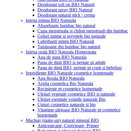
Deodorant roll on BIO Natural
Deodorant spray BIO Natural
Deodorant natural stick / crema
Igiena intima BIO Naturala
Absorbante bumbac bio natural
Cupa menstruala si chiloti menstruali din bumbac
Geluri intime si servetele bio naturale
Lubrifianti intimi BIO Naturali
Tampoane din bumbac bio natural
Igiena orala BIO Naturala Homeopata
Apa de gura BIO Naturala
Pasta de dinti BIO si periute pt adulti
Pasta de dinti BIO, periute pt copii si bebelusi
Ingrediente BIO Naturale cosmetice homemade
Apa florala BIO Naturala
Argila cosmetica Bio Naturala
Recipiente pt cosmetice homemade
Uleiuri vegetale cosmetice BIO si naturale
Uleiuri esentiale volatile naturale Bio
Unturi cosmetice naturale si bio
Vitamine uleioase BIO Naturale pt cosmetice
homemade
Machiaj (make-up) natural mineral BIO
Anticearcane, Corectoare, Primer
Balsamuri si glossuri de buze BIO