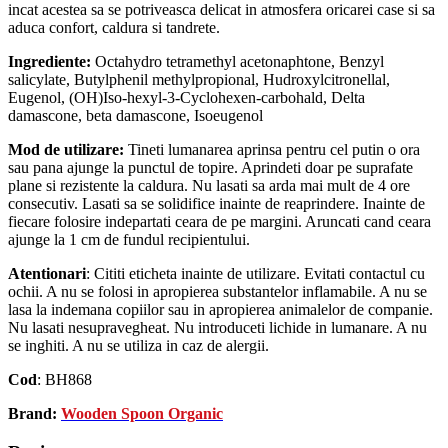
incat acestea sa se potriveasca delicat in atmosfera oricarei case si sa
aduca confort, caldura si tandrete.
Ingrediente:
Octahydro tetramethyl acetonaphtone, Benzyl
salicylate, Butylphenil methylpropional, Hudroxylcitronellal,
Eugenol, (OH)Iso-hexyl-3-Cyclohexen-carbohald, Delta
damascone, beta damascone, Isoeugenol
Mod de utilizare:
Tineti lumanarea aprinsa pentru cel putin o ora
sau pana ajunge la punctul de topire. Aprindeti doar pe suprafate
plane si rezistente la caldura. Nu lasati sa arda mai mult de 4 ore
consecutiv. Lasati sa se solidifice inainte de reaprindere. Inainte de
fiecare folosire indepartati ceara de pe margini. Aruncati cand ceara
ajunge la 1 cm de fundul recipientului.
Atentionari
: Cititi eticheta inainte de utilizare. Evitati contactul cu
ochii. A nu se folosi in apropierea substantelor inflamabile. A nu se
lasa la indemana copiilor sau in apropierea animalelor de companie.
Nu lasati nesupravegheat. Nu introduceti lichide in lumanare. A nu
se inghiti. A nu se utiliza in caz de alergii.
Cod
: BH868
Brand:
Wooden Spoon Organic