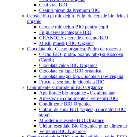
Ceai vrac BIO
Ceaiuri piramida Premium BIO
Cereale bio pt mic dejun. Fulgi de cereale bio. Musli
organic
Cereale mic dejun BIO pentru copii
Fulgi cereale integrale BIO
GRANOLA - cereale crocante BIO
Musli (muesli) BIO Organic
Ciocolata bio. Cacao organica. Pudra de roscova
Cacao BIO (pudra, boabe, nibs) si Roscova
(Carob)
Ciocolata calda BIO Organica
Ciocolata cu lapte BIO organica
Ciocolata neagra bio. Ciocolata raw vegana
Fructe si seminte in ciocolata BIO
Condimente si mirodenii BIO Organice
Ape florale bio organice - Uz alimentar
Amestec de condimente si verdeturi BIO
Condimente BIO Organice
Cuburi de supa BIO (vegeta, concentrat BIO
supa)
Mirodenii si esente BIO Organice
Uleiuri esentiale Bio Organice pt uz alimentar
Verdeturi BIO Organice
Creme tartinabile BIO, unt de arahide si tahini ECO