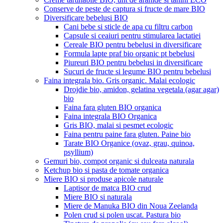
Conserve de peste de captura si fructe de mare BIO
Diversificare bebelusi BIO
Cani bebe si sticle de apa cu filtru carbon
Capsule si ceaiuri pentru stimularea lactatiei
Cereale BIO pentru bebelusi in diversificare
Formula lapte praf bio organic pt bebelusi
Piureuri BIO pentru bebelusi in diversificare
Sucuri de fructe si legume BIO pentru bebelusi
Faina integrala bio. Gris organic. Malai ecologic
Drojdie bio, amidon, gelatina vegetala (agar agar)
bio
Faina fara gluten BIO organica
Faina integrala BIO Organica
Gris BIO, malai si pesmet ecologic
Faina pentru paine fara gluten. Paine bio
Tarate BIO Organice (ovaz, grau, quinoa,
psyllium)
Gemuri bio, compot organic si dulceata naturala
Ketchup bio si pasta de tomate organica
Miere BIO si produse apicole naturale
Laptisor de matca BIO crud
Miere BIO si naturala
Miere de Manuka BIO din Noua Zeelanda
Polen crud si polen uscat. Pastura bio