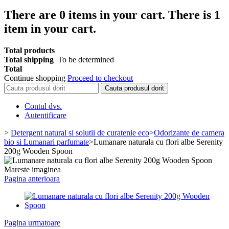
There are
0
items in your cart.
There is 1
item in your cart.
Total products
Total shipping
To be determined
Total
Continue shopping
Proceed to checkout
Cauta produsul dorit
Contul dvs.
Autentificare
>
Detergent natural si solutii de curatenie eco
>
Odorizante de camera
bio si Lumanari parfumate
>
Lumanare naturala cu flori albe Serenity
200g Wooden Spoon
Mareste imaginea
Pagina anterioara
Pagina urmatoare