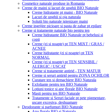
Cosmetice naturale produse in Romania
Creme de maini si lacuri de unghii BIO Naturale
Creme hidratante pt maini - BIO Naturale
Lacuri de unghii si oja naturala
Solutii bio naturale igienizare maini
Creme ingrijire picioare si pasta de zahar pt epilare
Creme si tratamente naturale bio pentru ten
Creme hidratante BIO Naturale pt bebelusi si
copii
Creme (zi si noapte) pt TEN MIXT / GRAS /
ACNEE
Creme hidratante (zi si noapte) pt TEN
NORMAL
Creme (zi si noapte) pt TEN SENSIBIL /
ALERGIC / USCAT
Creme si tratamente antirid - TEN MATUR
Creme si seruri antirid pentru ZONA OCHILOR
Curatare ten si demachiere BIO Naturala
Exfoliante pentru ten BIO Naturale
Lotiuni tonice si ape florale BIO Naturale
Masti pentru ten BIO Naturale
Tratamente si Seruri faciale pt pete pigmentare,
uscare excesiva, deshuamare
Deodorante si parfumuri BIO Naturale
Apa florala BIO si Naturala