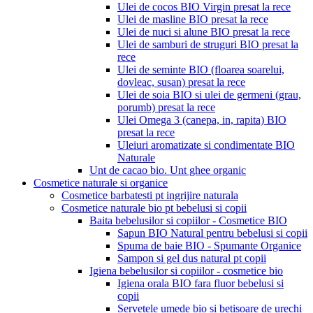
Ulei de cocos BIO Virgin presat la rece
Ulei de masline BIO presat la rece
Ulei de nuci si alune BIO presat la rece
Ulei de samburi de struguri BIO presat la
rece
Ulei de seminte BIO (floarea soarelui,
dovleac, susan) presat la rece
Ulei de soia BIO si ulei de germeni (grau,
porumb) presat la rece
Ulei Omega 3 (canepa, in, rapita) BIO
presat la rece
Uleiuri aromatizate si condimentate BIO
Naturale
Unt de cacao bio. Unt ghee organic
Cosmetice naturale si organice
Cosmetice barbatesti pt ingrijire naturala
Cosmetice naturale bio pt bebelusi si copii
Baita bebelusilor si copiilor - Cosmetice BIO
Sapun BIO Natural pentru bebelusi si copii
Spuma de baie BIO - Spumante Organice
Sampon si gel dus natural pt copii
Igiena bebelusilor si copiilor - cosmetice bio
Igiena orala BIO fara fluor bebelusi si
copii
Servetele umede bio si betisoare de urechi