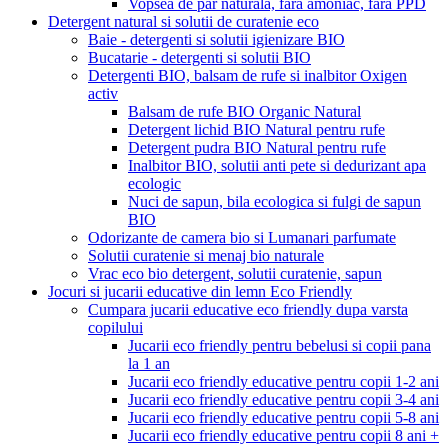
Vopsea de par naturala, fara amoniac, fara PPD
Detergent natural si solutii de curatenie eco
Baie - detergenti si solutii igienizare BIO
Bucatarie - detergenti si solutii BIO
Detergenti BIO, balsam de rufe si inalbitor Oxigen
activ
Balsam de rufe BIO Organic Natural
Detergent lichid BIO Natural pentru rufe
Detergent pudra BIO Natural pentru rufe
Inalbitor BIO, solutii anti pete si dedurizant apa
ecologic
Nuci de sapun, bila ecologica si fulgi de sapun
BIO
Odorizante de camera bio si Lumanari parfumate
Solutii curatenie si menaj bio naturale
Vrac eco bio detergent, solutii curatenie, sapun
Jocuri si jucarii educative din lemn Eco Friendly
Cumpara jucarii educative eco friendly dupa varsta
copilului
Jucarii eco friendly pentru bebelusi si copii pana
la 1 an
Jucarii eco friendly educative pentru copii 1-2 ani
Jucarii eco friendly educative pentru copii 3-4 ani
Jucarii eco friendly educative pentru copii 5-8 ani
Jucarii eco friendly educative pentru copii 8 ani +