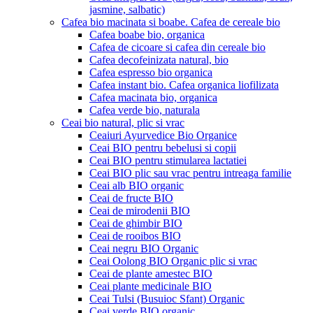
jasmine, salbatic)
Cafea bio macinata si boabe. Cafea de cereale bio
Cafea boabe bio, organica
Cafea de cicoare si cafea din cereale bio
Cafea decofeinizata natural, bio
Cafea espresso bio organica
Cafea instant bio. Cafea organica liofilizata
Cafea macinata bio, organica
Cafea verde bio, naturala
Ceai bio natural, plic si vrac
Ceaiuri Ayurvedice Bio Organice
Ceai BIO pentru bebelusi si copii
Ceai BIO pentru stimularea lactatiei
Ceai BIO plic sau vrac pentru intreaga familie
Ceai alb BIO organic
Ceai de fructe BIO
Ceai de mirodenii BIO
Ceai de ghimbir BIO
Ceai de rooibos BIO
Ceai negru BIO Organic
Ceai Oolong BIO Organic plic si vrac
Ceai de plante amestec BIO
Ceai plante medicinale BIO
Ceai Tulsi (Busuioc Sfant) Organic
Ceai verde BIO organic