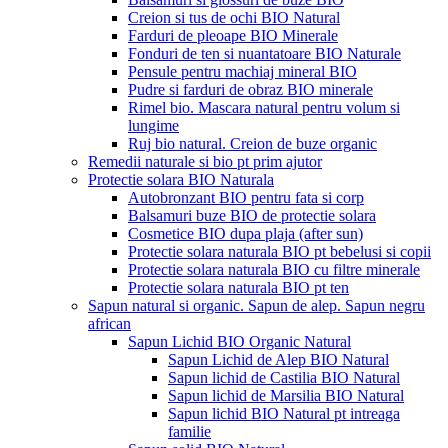
Creion si tus de ochi BIO Natural
Farduri de pleoape BIO Minerale
Fonduri de ten si nuantatoare BIO Naturale
Pensule pentru machiaj mineral BIO
Pudre si farduri de obraz BIO minerale
Rimel bio. Mascara natural pentru volum si
lungime
Ruj bio natural. Creion de buze organic
Remedii naturale si bio pt prim ajutor
Protectie solara BIO Naturala
Autobronzant BIO pentru fata si corp
Balsamuri buze BIO de protectie solara
Cosmetice BIO dupa plaja (after sun)
Protectie solara naturala BIO pt bebelusi si copii
Protectie solara naturala BIO cu filtre minerale
Protectie solara naturala BIO pt ten
Sapun natural si organic. Sapun de alep. Sapun negru
african
Sapun Lichid BIO Organic Natural
Sapun Lichid de Alep BIO Natural
Sapun lichid de Castilia BIO Natural
Sapun lichid de Marsilia BIO Natural
Sapun lichid BIO Natural pt intreaga
familie