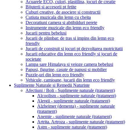
Acuarele ECO, culori, plastilina, jocuri de creatie
Bijuterii si accesorii pt fetite
Cuburi creative, de asociere si constructii
Cutiuta muzicala din lemn cu cheita
Decoratiuni camera si abtibilduri perete
Instrumente muzicale din lemn eco friendly
Jucarii pentru bebelusi
Jucarii de plimbat: de tras si impins din lemn eco
friendly
Jucarii de construit si jocuri pt dezvoltarea motricitatii
Jucarii educative din lemn eco friendly si jocuri de
societate
Lampa sare Himalaya si veioze camera bebelusi
Papusi, figurine, casute de papusi si mobilier
Puzzle-uri din lemn eco friendly
Vehicule, camioane, jucarii din lemn eco friendly
Suplimente Naturale si Remedii Naturiste
Afectiuni / Boli - Suplimente naturale (tratament)
Alcoolism - suplimente naturale (tratament)
Alergii - suplimente naturale (tratament)
Alzheimer (dementa) - suplimente naturale
(tratament)
Anemie - suplimente naturale (tratament)
Artrita. Artroza - suplimente naturale (tratament)
Astm - suplimente naturale (tratament)