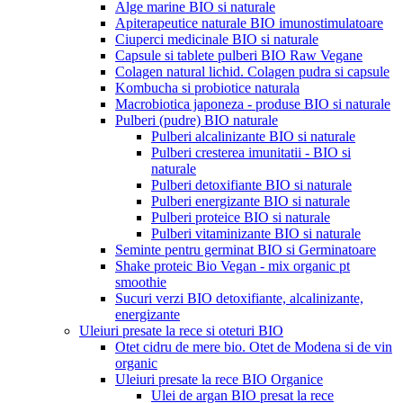
Alge marine BIO si naturale
Apiterapeutice naturale BIO imunostimulatoare
Ciuperci medicinale BIO si naturale
Capsule si tablete pulberi BIO Raw Vegane
Colagen natural lichid. Colagen pudra si capsule
Kombucha si probiotice naturala
Macrobiotica japoneza - produse BIO si naturale
Pulberi (pudre) BIO naturale
Pulberi alcalinizante BIO si naturale
Pulberi cresterea imunitatii - BIO si
naturale
Pulberi detoxifiante BIO si naturale
Pulberi energizante BIO si naturale
Pulberi proteice BIO si naturale
Pulberi vitaminizante BIO si naturale
Seminte pentru germinat BIO si Germinatoare
Shake proteic Bio Vegan - mix organic pt
smoothie
Sucuri verzi BIO detoxifiante, alcalinizante,
energizante
Uleiuri presate la rece si oteturi BIO
Otet cidru de mere bio. Otet de Modena si de vin
organic
Uleiuri presate la rece BIO Organice
Ulei de argan BIO presat la rece