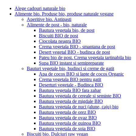
Alege cadouri naturale bio
Alimente bio. Produse bio, produse naturale vegane
Aperitive bio. Antipasti
Alimente de post - bio, naturale
Bautura vegetala bio, de post
Biscuiti BIO de post
Ciocolata neagra BIO
Crema vegetala BIO - smantana de post
Desert vegetal BIO - budinca de post
Pateu bio de post. Crema vegetala tartinabila bio
Supa BIO instant si semipreparate
Bauturi vegetale bio, budinci si creme de gatit
Apa de cocos BIO si lapte de cocos Organic
Crema vegetala BIO pentru gatit
Deserturi vegetale - Budinca BIO
Bautura vegetala BIO fara zahar
Bautura vegetala de cereale si seminte BIO
Bautura vegetala de migdale BIO
Bautura vegetala de nuci (alune, caju) bio
Bautura vegetala de orez BIO
Bautura vegetala de ovaz BIO
Bautura vegetala de quinoa BIO
Bautura vegetala de soia BIO
Biscuiti bio. Dulciuri raw vegan