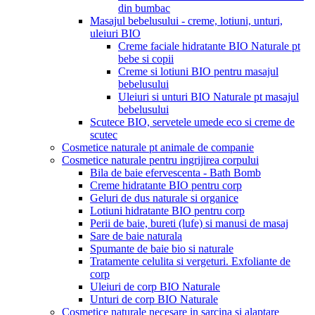
din bumbac
Masajul bebelusului - creme, lotiuni, unturi,
uleiuri BIO
Creme faciale hidratante BIO Naturale pt
bebe si copii
Creme si lotiuni BIO pentru masajul
bebelusului
Uleiuri si unturi BIO Naturale pt masajul
bebelusului
Scutece BIO, servetele umede eco si creme de
scutec
Cosmetice naturale pt animale de companie
Cosmetice naturale pentru ingrijirea corpului
Bila de baie efervescenta - Bath Bomb
Creme hidratante BIO pentru corp
Geluri de dus naturale si organice
Lotiuni hidratante BIO pentru corp
Perii de baie, bureti (lufe) si manusi de masaj
Sare de baie naturala
Spumante de baie bio si naturale
Tratamente celulita si vergeturi. Exfoliante de
corp
Uleiuri de corp BIO Naturale
Unturi de corp BIO Naturale
Cosmetice naturale necesare in sarcina si alaptare