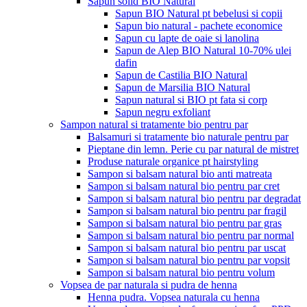
Sapun solid BIO Natural
Sapun BIO Natural pt bebelusi si copii
Sapun bio natural - pachete economice
Sapun cu lapte de oaie si lanolina
Sapun de Alep BIO Natural 10-70% ulei
dafin
Sapun de Castilia BIO Natural
Sapun de Marsilia BIO Natural
Sapun natural si BIO pt fata si corp
Sapun negru exfoliant
Sampon natural si tratamente bio pentru par
Balsamuri si tratamente bio naturale pentru par
Pieptane din lemn. Perie cu par natural de mistret
Produse naturale organice pt hairstyling
Sampon si balsam natural bio anti matreata
Sampon si balsam natural bio pentru par cret
Sampon si balsam natural bio pentru par degradat
Sampon si balsam natural bio pentru par fragil
Sampon si balsam natural bio pentru par gras
Sampon si balsam natural bio pentru par normal
Sampon si balsam natural bio pentru par uscat
Sampon si balsam natural bio pentru par vopsit
Sampon si balsam natural bio pentru volum
Vopsea de par naturala si pudra de henna
Henna pudra. Vopsea naturala cu henna