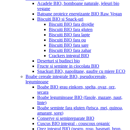
Acadele BIO, bomboane naturale, jeleuri bio
vegane
Batoane proteice energizante BIO Raw Vegan
Biscuiti BIO si Snack-uri
Biscuiti BIO fara drojdie
Biscuiti BIO fara gluten
Biscuiti BIO fara lapte
Biscuiti BIO fara ou
Biscuiti BIO fara sare
Biscuiti BIO fara zahar
Crackers integral BIO
Deserturi si budinci bio
Fructe si seminte in ciocolata BIO
Snackuri BIO, napolitane, gaufre cu miere ECO
Boabe cereale integrale BIO, pseudocereale,
leguminoase
Boabe BIO grau einkorn, spelta, ovaz, orz,
secara
Boabe leguminoase BIO (fasole, mazare, naut,
linte)
Boabe seminte fara gluten (hrisca, mei, quinoa,
amarant, sorg)
Conserve si semipreparate BIO
Cuscus BIO integral - couscous organic
Orez integral BIO (negru, rosu, basmati, brun,