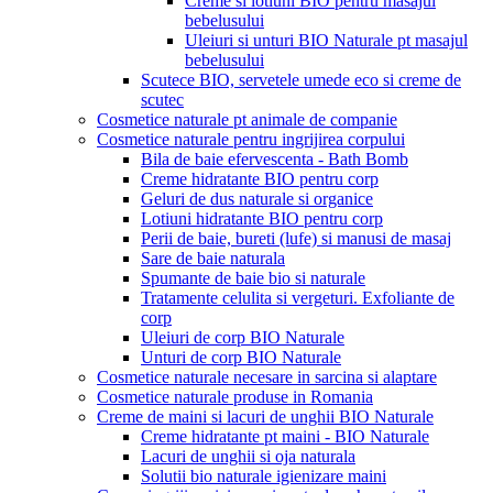
Creme si lotiuni BIO pentru masajul
bebelusului
Uleiuri si unturi BIO Naturale pt masajul
bebelusului
Scutece BIO, servetele umede eco si creme de
scutec
Cosmetice naturale pt animale de companie
Cosmetice naturale pentru ingrijirea corpului
Bila de baie efervescenta - Bath Bomb
Creme hidratante BIO pentru corp
Geluri de dus naturale si organice
Lotiuni hidratante BIO pentru corp
Perii de baie, bureti (lufe) si manusi de masaj
Sare de baie naturala
Spumante de baie bio si naturale
Tratamente celulita si vergeturi. Exfoliante de
corp
Uleiuri de corp BIO Naturale
Unturi de corp BIO Naturale
Cosmetice naturale necesare in sarcina si alaptare
Cosmetice naturale produse in Romania
Creme de maini si lacuri de unghii BIO Naturale
Creme hidratante pt maini - BIO Naturale
Lacuri de unghii si oja naturala
Solutii bio naturale igienizare maini