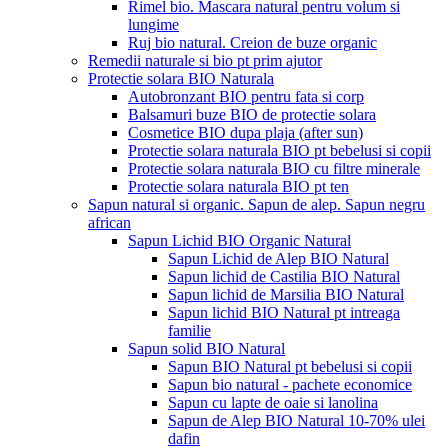
Rimel bio. Mascara natural pentru volum si
lungime
Ruj bio natural. Creion de buze organic
Remedii naturale si bio pt prim ajutor
Protectie solara BIO Naturala
Autobronzant BIO pentru fata si corp
Balsamuri buze BIO de protectie solara
Cosmetice BIO dupa plaja (after sun)
Protectie solara naturala BIO pt bebelusi si copii
Protectie solara naturala BIO cu filtre minerale
Protectie solara naturala BIO pt ten
Sapun natural si organic. Sapun de alep. Sapun negru
african
Sapun Lichid BIO Organic Natural
Sapun Lichid de Alep BIO Natural
Sapun lichid de Castilia BIO Natural
Sapun lichid de Marsilia BIO Natural
Sapun lichid BIO Natural pt intreaga
familie
Sapun solid BIO Natural
Sapun BIO Natural pt bebelusi si copii
Sapun bio natural - pachete economice
Sapun cu lapte de oaie si lanolina
Sapun de Alep BIO Natural 10-70% ulei
dafin