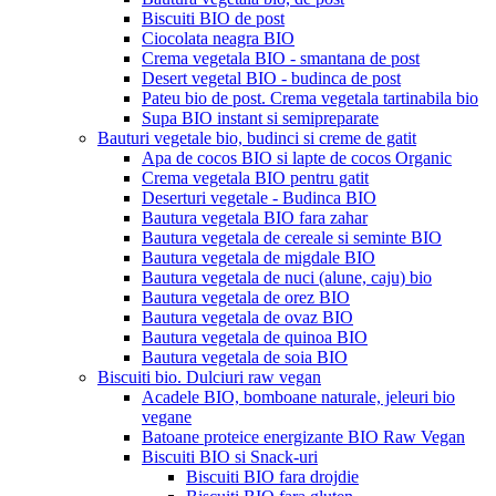
Biscuiti BIO de post
Ciocolata neagra BIO
Crema vegetala BIO - smantana de post
Desert vegetal BIO - budinca de post
Pateu bio de post. Crema vegetala tartinabila bio
Supa BIO instant si semipreparate
Bauturi vegetale bio, budinci si creme de gatit
Apa de cocos BIO si lapte de cocos Organic
Crema vegetala BIO pentru gatit
Deserturi vegetale - Budinca BIO
Bautura vegetala BIO fara zahar
Bautura vegetala de cereale si seminte BIO
Bautura vegetala de migdale BIO
Bautura vegetala de nuci (alune, caju) bio
Bautura vegetala de orez BIO
Bautura vegetala de ovaz BIO
Bautura vegetala de quinoa BIO
Bautura vegetala de soia BIO
Biscuiti bio. Dulciuri raw vegan
Acadele BIO, bomboane naturale, jeleuri bio
vegane
Batoane proteice energizante BIO Raw Vegan
Biscuiti BIO si Snack-uri
Biscuiti BIO fara drojdie