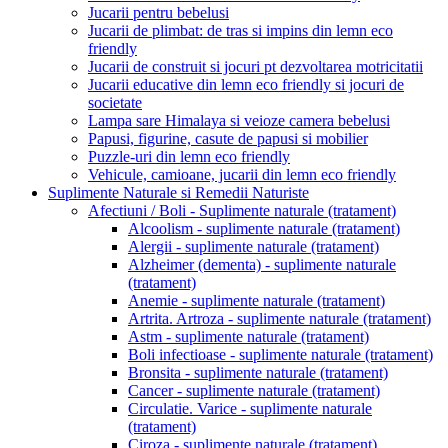
Jucarii pentru bebelusi
Jucarii de plimbat: de tras si impins din lemn eco
friendly
Jucarii de construit si jocuri pt dezvoltarea motricitatii
Jucarii educative din lemn eco friendly si jocuri de
societate
Lampa sare Himalaya si veioze camera bebelusi
Papusi, figurine, casute de papusi si mobilier
Puzzle-uri din lemn eco friendly
Vehicule, camioane, jucarii din lemn eco friendly
Suplimente Naturale si Remedii Naturiste
Afectiuni / Boli - Suplimente naturale (tratament)
Alcoolism - suplimente naturale (tratament)
Alergii - suplimente naturale (tratament)
Alzheimer (dementa) - suplimente naturale
(tratament)
Anemie - suplimente naturale (tratament)
Artrita. Artroza - suplimente naturale (tratament)
Astm - suplimente naturale (tratament)
Boli infectioase - suplimente naturale (tratament)
Bronsita - suplimente naturale (tratament)
Cancer - suplimente naturale (tratament)
Circulatie. Varice - suplimente naturale
(tratament)
Ciroza - suplimente naturale (tratament)