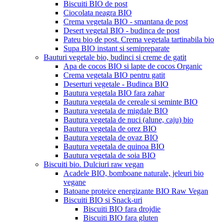
Biscuiti BIO de post
Ciocolata neagra BIO
Crema vegetala BIO - smantana de post
Desert vegetal BIO - budinca de post
Pateu bio de post. Crema vegetala tartinabila bio
Supa BIO instant si semipreparate
Bauturi vegetale bio, budinci si creme de gatit
Apa de cocos BIO si lapte de cocos Organic
Crema vegetala BIO pentru gatit
Deserturi vegetale - Budinca BIO
Bautura vegetala BIO fara zahar
Bautura vegetala de cereale si seminte BIO
Bautura vegetala de migdale BIO
Bautura vegetala de nuci (alune, caju) bio
Bautura vegetala de orez BIO
Bautura vegetala de ovaz BIO
Bautura vegetala de quinoa BIO
Bautura vegetala de soia BIO
Biscuiti bio. Dulciuri raw vegan
Acadele BIO, bomboane naturale, jeleuri bio
vegane
Batoane proteice energizante BIO Raw Vegan
Biscuiti BIO si Snack-uri
Biscuiti BIO fara drojdie
Biscuiti BIO fara gluten