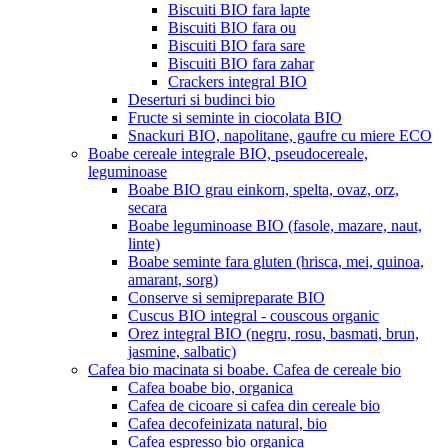
Biscuiti BIO fara lapte
Biscuiti BIO fara ou
Biscuiti BIO fara sare
Biscuiti BIO fara zahar
Crackers integral BIO
Deserturi si budinci bio
Fructe si seminte in ciocolata BIO
Snackuri BIO, napolitane, gaufre cu miere ECO
Boabe cereale integrale BIO, pseudocereale,
leguminoase
Boabe BIO grau einkorn, spelta, ovaz, orz,
secara
Boabe leguminoase BIO (fasole, mazare, naut,
linte)
Boabe seminte fara gluten (hrisca, mei, quinoa,
amarant, sorg)
Conserve si semipreparate BIO
Cuscus BIO integral - couscous organic
Orez integral BIO (negru, rosu, basmati, brun,
jasmine, salbatic)
Cafea bio macinata si boabe. Cafea de cereale bio
Cafea boabe bio, organica
Cafea de cicoare si cafea din cereale bio
Cafea decofeinizata natural, bio
Cafea espresso bio organica