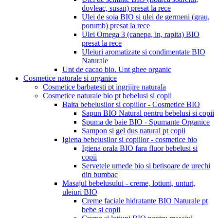
dovleac, susan) presat la rece
Ulei de soia BIO si ulei de germeni (grau,
porumb) presat la rece
Ulei Omega 3 (canepa, in, rapita) BIO
presat la rece
Uleiuri aromatizate si condimentate BIO
Naturale
Unt de cacao bio. Unt ghee organic
Cosmetice naturale si organice
Cosmetice barbatesti pt ingrijire naturala
Cosmetice naturale bio pt bebelusi si copii
Baita bebelusilor si copiilor - Cosmetice BIO
Sapun BIO Natural pentru bebelusi si copii
Spuma de baie BIO - Spumante Organice
Sampon si gel dus natural pt copii
Igiena bebelusilor si copiilor - cosmetice bio
Igiena orala BIO fara fluor bebelusi si
copii
Servetele umede bio si betisoare de urechi
din bumbac
Masajul bebelusului - creme, lotiuni, unturi,
uleiuri BIO
Creme faciale hidratante BIO Naturale pt
bebe si copii