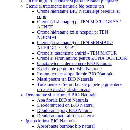
Creme ingrijire picioare si pasta de zahar pt epilare
Creme si tratamente naturale bio pentru ten
Creme hidratante BIO Naturale pt bebelusi si
copii
Creme (zi si noapte) pt TEN MIXT / GRAS /
ACNEE
Creme hidratante (zi si noapte) pt TEN
NORMAL
Creme (zi si noapte) pt TEN SENSIBIL /
ALERGIC / USCAT
Creme si tratamente antirid - TEN MATUR
Creme si seruri antirid pentru ZONA OCHILOR
Curatare ten si demachiere BIO Naturala
Exfoliante pentru ten BIO Naturale
Lotiuni tonice si ape florale BIO Naturale
Masti pentru ten BIO Naturale
Tratamente si Seruri faciale pt pete pigmentare,
uscare excesiva, deshuamare
Deodorante si parfumuri BIO Naturale
Apa florala BIO si Naturala
Deodorant roll on BIO Natural
Deodorant spray BIO Natural
Deodorant natural stick / crema
Igiena intima BIO Naturala
Absorbante bumbac bio natural