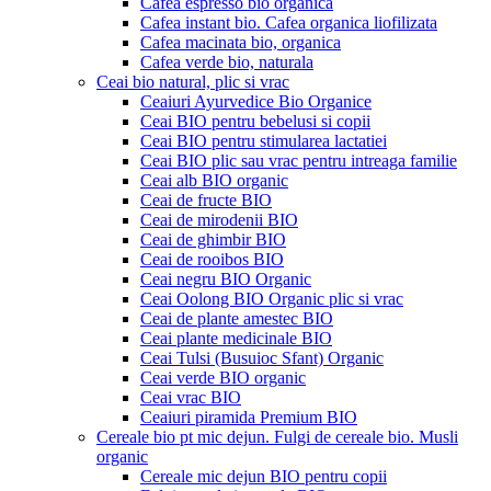
Cafea espresso bio organica
Cafea instant bio. Cafea organica liofilizata
Cafea macinata bio, organica
Cafea verde bio, naturala
Ceai bio natural, plic si vrac
Ceaiuri Ayurvedice Bio Organice
Ceai BIO pentru bebelusi si copii
Ceai BIO pentru stimularea lactatiei
Ceai BIO plic sau vrac pentru intreaga familie
Ceai alb BIO organic
Ceai de fructe BIO
Ceai de mirodenii BIO
Ceai de ghimbir BIO
Ceai de rooibos BIO
Ceai negru BIO Organic
Ceai Oolong BIO Organic plic si vrac
Ceai de plante amestec BIO
Ceai plante medicinale BIO
Ceai Tulsi (Busuioc Sfant) Organic
Ceai verde BIO organic
Ceai vrac BIO
Ceaiuri piramida Premium BIO
Cereale bio pt mic dejun. Fulgi de cereale bio. Musli
organic
Cereale mic dejun BIO pentru copii