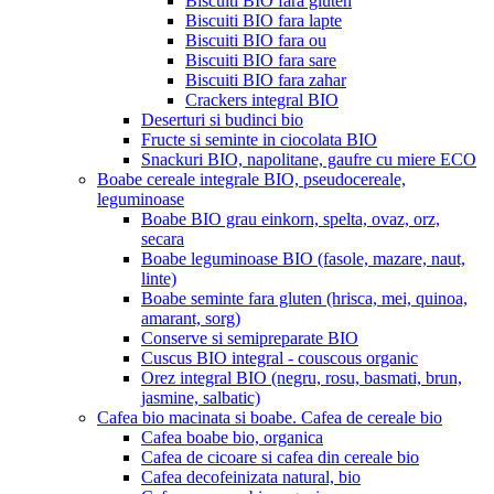
Biscuiti BIO fara gluten
Biscuiti BIO fara lapte
Biscuiti BIO fara ou
Biscuiti BIO fara sare
Biscuiti BIO fara zahar
Crackers integral BIO
Deserturi si budinci bio
Fructe si seminte in ciocolata BIO
Snackuri BIO, napolitane, gaufre cu miere ECO
Boabe cereale integrale BIO, pseudocereale,
leguminoase
Boabe BIO grau einkorn, spelta, ovaz, orz,
secara
Boabe leguminoase BIO (fasole, mazare, naut,
linte)
Boabe seminte fara gluten (hrisca, mei, quinoa,
amarant, sorg)
Conserve si semipreparate BIO
Cuscus BIO integral - couscous organic
Orez integral BIO (negru, rosu, basmati, brun,
jasmine, salbatic)
Cafea bio macinata si boabe. Cafea de cereale bio
Cafea boabe bio, organica
Cafea de cicoare si cafea din cereale bio
Cafea decofeinizata natural, bio