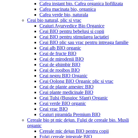
Cafea instant bio. Cafea organica liofilizata
Cafea macinata bio, organica
Cafea verde bio, naturala
Ceai bio natural, plic si vrac
Ceaiuri Ayurvedice Bio Organice
Ceai BIO pentru bebelusi si copii
Ceai BIO pentru stimularea lactatiei
Ceai BIO plic sau vrac pentru intreaga familie
Ceai alb BIO organic
Ceai de fructe BIO
Ceai de mirodenii BIO
Ceai de ghimbir BIO
Ceai de rooibos BIO
Ceai negru BIO Organic
Ceai Oolong BIO Organic plic si vrac
Ceai de plante amestec BIO
Ceai plante medicinale BIO
Ceai Tulsi (Busuioc Sfant) Organic
Ceai verde BIO organic
Ceai vrac BIO
Ceaiuri piramida Premium BIO
Cereale bio pt mic dejun. Fulgi de cereale bio. Musli
organic
Cereale mic dejun BIO pentru copii
Fulgi cereale integrale BIO