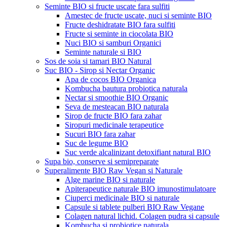
Seminte BIO si fructe uscate fara sulfiti
Amestec de fructe uscate, nuci si seminte BIO
Fructe deshidratate BIO fara sulfiti
Fructe si seminte in ciocolata BIO
Nuci BIO si samburi Organici
Seminte naturale si BIO
Sos de soia si tamari BIO Natural
Suc BIO - Sirop si Nectar Organic
Apa de cocos BIO Organica
Kombucha bautura probiotica naturala
Nectar si smoothie BIO Organic
Seva de mesteacan BIO naturala
Sirop de fructe BIO fara zahar
Siropuri medicinale terapeutice
Sucuri BIO fara zahar
Suc de legume BIO
Suc verde alcalinizant detoxifiant natural BIO
Supa bio, conserve si semipreparate
Superalimente BIO Raw Vegan si Naturale
Alge marine BIO si naturale
Apiterapeutice naturale BIO imunostimulatoare
Ciuperci medicinale BIO si naturale
Capsule si tablete pulberi BIO Raw Vegane
Colagen natural lichid. Colagen pudra si capsule
Kombucha si probiotice naturala