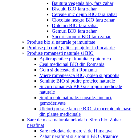
Bautura vegetala bio, fara zahar
Biscuiti BIO fara zahar
Cereale mic dejun BIO fara zahar
Ciocolata neagra BIO fara zahar
Dulciuri BIO fara zahar
Gemuri BIO fara zahar
Sucuri siropuri BIO fara zahar
Produse bio si naturale pt imunitate
Produse pt copt / gatit si pt ajutor in bucatarie
Produse romanesti naturale si BIO
Apiterapeutice pt imunitate puternica
Ceai medicinal BIO din Romania
Gem si dulceata din Romania
Miere romaneasca BIO, polen si propolis
Seminte BIO si pudre proteice naturale
Sucuri romanesti BIO si siropuri mediciale
naturale
Suplimente naturale: capsule, tincturi,
gemoderivate
Uleiuri presate la rece BIO si macerate uleioase
din plante medicinale
Sare de masa naturala neiodata. Sirop bio. Zahar
nerafinat
Sare neiodata de mare si de Himalaya
Zahar nerafinat si siropuri BIO Organice