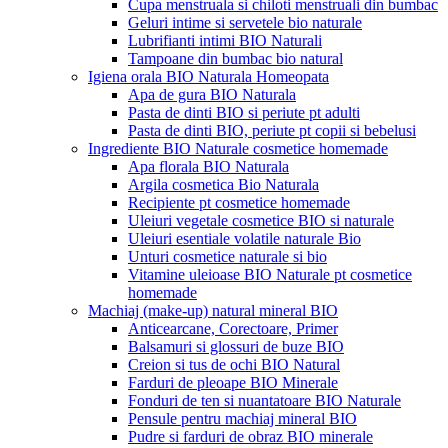
Cupa menstruala si chiloti menstruali din bumbac
Geluri intime si servetele bio naturale
Lubrifianti intimi BIO Naturali
Tampoane din bumbac bio natural
Igiena orala BIO Naturala Homeopata
Apa de gura BIO Naturala
Pasta de dinti BIO si periute pt adulti
Pasta de dinti BIO, periute pt copii si bebelusi
Ingrediente BIO Naturale cosmetice homemade
Apa florala BIO Naturala
Argila cosmetica Bio Naturala
Recipiente pt cosmetice homemade
Uleiuri vegetale cosmetice BIO si naturale
Uleiuri esentiale volatile naturale Bio
Unturi cosmetice naturale si bio
Vitamine uleioase BIO Naturale pt cosmetice
homemade
Machiaj (make-up) natural mineral BIO
Anticearcane, Corectoare, Primer
Balsamuri si glossuri de buze BIO
Creion si tus de ochi BIO Natural
Farduri de pleoape BIO Minerale
Fonduri de ten si nuantatoare BIO Naturale
Pensule pentru machiaj mineral BIO
Pudre si farduri de obraz BIO minerale