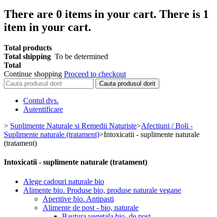
There are
0
items in your cart.
There is 1
item in your cart.
Total products
Total shipping
To be determined
Total
Continue shopping
Proceed to checkout
Cauta produsul dorit
Contul dvs.
Autentificare
>
Suplimente Naturale si Remedii Naturiste
>
Afectiuni / Boli -
Suplimente naturale (tratament)
>
Intoxicatii - suplimente naturale
(tratament)
Intoxicatii - suplimente naturale (tratament)
Alege cadouri naturale bio
Alimente bio. Produse bio, produse naturale vegane
Aperitive bio. Antipasti
Alimente de post - bio, naturale
Bautura vegetala bio, de post