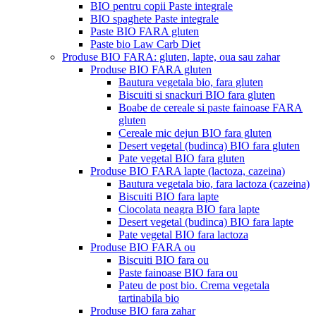
BIO pentru copii Paste integrale
BIO spaghete Paste integrale
Paste BIO FARA gluten
Paste bio Law Carb Diet
Produse BIO FARA: gluten, lapte, oua sau zahar
Produse BIO FARA gluten
Bautura vegetala bio, fara gluten
Biscuiti si snackuri BIO fara gluten
Boabe de cereale si paste fainoase FARA
gluten
Cereale mic dejun BIO fara gluten
Desert vegetal (budinca) BIO fara gluten
Pate vegetal BIO fara gluten
Produse BIO FARA lapte (lactoza, cazeina)
Bautura vegetala bio, fara lactoza (cazeina)
Biscuiti BIO fara lapte
Ciocolata neagra BIO fara lapte
Desert vegetal (budinca) BIO fara lapte
Pate vegetal BIO fara lactoza
Produse BIO FARA ou
Biscuiti BIO fara ou
Paste fainoase BIO fara ou
Pateu de post bio. Crema vegetala
tartinabila bio
Produse BIO fara zahar