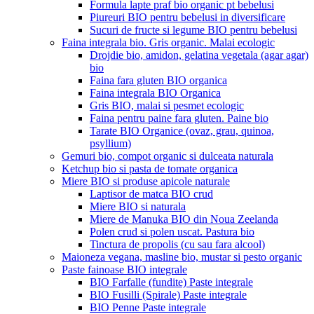
Formula lapte praf bio organic pt bebelusi
Piureuri BIO pentru bebelusi in diversificare
Sucuri de fructe si legume BIO pentru bebelusi
Faina integrala bio. Gris organic. Malai ecologic
Drojdie bio, amidon, gelatina vegetala (agar agar)
bio
Faina fara gluten BIO organica
Faina integrala BIO Organica
Gris BIO, malai si pesmet ecologic
Faina pentru paine fara gluten. Paine bio
Tarate BIO Organice (ovaz, grau, quinoa,
psyllium)
Gemuri bio, compot organic si dulceata naturala
Ketchup bio si pasta de tomate organica
Miere BIO si produse apicole naturale
Laptisor de matca BIO crud
Miere BIO si naturala
Miere de Manuka BIO din Noua Zeelanda
Polen crud si polen uscat. Pastura bio
Tinctura de propolis (cu sau fara alcool)
Maioneza vegana, masline bio, mustar si pesto organic
Paste fainoase BIO integrale
BIO Farfalle (fundite) Paste integrale
BIO Fusilli (Spirale) Paste integrale
BIO Penne Paste integrale