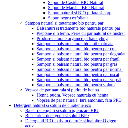
Sapun de Castilia BIO Natural
Sapun de Marsilia BIO Natural
Sapun natural si BIO pt fata si corp
Sapun negru exfoliant
Sampon natural si tratamente bio pentru par
Balsamuri si tratamente bio naturale pentru par
Pieptane din lemn. Perie cu par natural de mistret
Produse naturale organice pt hairstyling
Sampon si balsam natural bio anti matreata
Sampon si balsam natural bio pentru par cret
Sampon si balsam natural bio pentru par degradat
Sampon si balsam natural bio pentru par fragil
Sampon si balsam natural bio pentru par gras
Sampon si balsam natural bio pentru par normal
Sampon si balsam natural bio pentru par uscat
Sampon si balsam natural bio pentru par vopsit
Sampon si balsam natural bio pentru volum
Vopsea de par naturala si pudra de henna
Henna pudra. Vopsea naturala cu henna
Vopsea de par naturala, fara amoniac, fara PPD
Detergent natural si solutii de curatenie eco
Baie - detergenti si solutii igienizare BIO
Bucatarie - detergenti si solutii BIO
Detergenti BIO, balsam de rufe si inalbitor Oxigen
activ