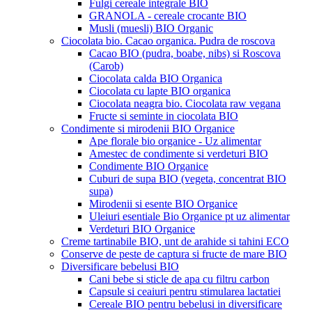
Fulgi cereale integrale BIO
GRANOLA - cereale crocante BIO
Musli (muesli) BIO Organic
Ciocolata bio. Cacao organica. Pudra de roscova
Cacao BIO (pudra, boabe, nibs) si Roscova
(Carob)
Ciocolata calda BIO Organica
Ciocolata cu lapte BIO organica
Ciocolata neagra bio. Ciocolata raw vegana
Fructe si seminte in ciocolata BIO
Condimente si mirodenii BIO Organice
Ape florale bio organice - Uz alimentar
Amestec de condimente si verdeturi BIO
Condimente BIO Organice
Cuburi de supa BIO (vegeta, concentrat BIO
supa)
Mirodenii si esente BIO Organice
Uleiuri esentiale Bio Organice pt uz alimentar
Verdeturi BIO Organice
Creme tartinabile BIO, unt de arahide si tahini ECO
Conserve de peste de captura si fructe de mare BIO
Diversificare bebelusi BIO
Cani bebe si sticle de apa cu filtru carbon
Capsule si ceaiuri pentru stimularea lactatiei
Cereale BIO pentru bebelusi in diversificare