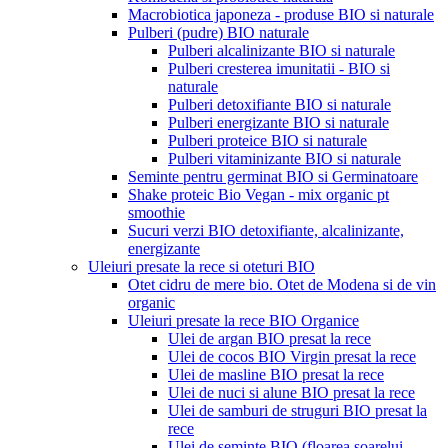
Macrobiotica japoneza - produse BIO si naturale
Pulberi (pudre) BIO naturale
Pulberi alcalinizante BIO si naturale
Pulberi cresterea imunitatii - BIO si
naturale
Pulberi detoxifiante BIO si naturale
Pulberi energizante BIO si naturale
Pulberi proteice BIO si naturale
Pulberi vitaminizante BIO si naturale
Seminte pentru germinat BIO si Germinatoare
Shake proteic Bio Vegan - mix organic pt
smoothie
Sucuri verzi BIO detoxifiante, alcalinizante,
energizante
Uleiuri presate la rece si oteturi BIO
Otet cidru de mere bio. Otet de Modena si de vin
organic
Uleiuri presate la rece BIO Organice
Ulei de argan BIO presat la rece
Ulei de cocos BIO Virgin presat la rece
Ulei de masline BIO presat la rece
Ulei de nuci si alune BIO presat la rece
Ulei de samburi de struguri BIO presat la
rece
Ulei de seminte BIO (floarea soarelui,