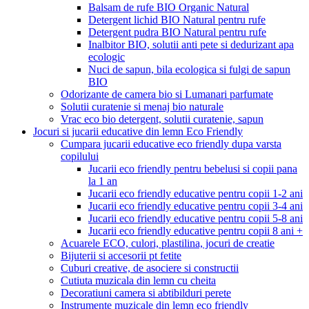
Balsam de rufe BIO Organic Natural
Detergent lichid BIO Natural pentru rufe
Detergent pudra BIO Natural pentru rufe
Inalbitor BIO, solutii anti pete si dedurizant apa
ecologic
Nuci de sapun, bila ecologica si fulgi de sapun
BIO
Odorizante de camera bio si Lumanari parfumate
Solutii curatenie si menaj bio naturale
Vrac eco bio detergent, solutii curatenie, sapun
Jocuri si jucarii educative din lemn Eco Friendly
Cumpara jucarii educative eco friendly dupa varsta
copilului
Jucarii eco friendly pentru bebelusi si copii pana
la 1 an
Jucarii eco friendly educative pentru copii 1-2 ani
Jucarii eco friendly educative pentru copii 3-4 ani
Jucarii eco friendly educative pentru copii 5-8 ani
Jucarii eco friendly educative pentru copii 8 ani +
Acuarele ECO, culori, plastilina, jocuri de creatie
Bijuterii si accesorii pt fetite
Cuburi creative, de asociere si constructii
Cutiuta muzicala din lemn cu cheita
Decoratiuni camera si abtibilduri perete
Instrumente muzicale din lemn eco friendly