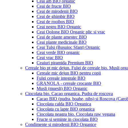
Ceai alb BIO organic
Ceai de fructe BIO
Ceai de mirodenii BIO
Ceai de ghimbir BIO
Ceai de rooibos BIO
Ceai negru BIO Organic
Ceai Oolong BIO Organic plic si vrac
Ceai de plante amestec BIO
Ceai plante medicinale BIO
Ceai Tulsi (Busuioc Sfant) Organic
Ceai verde BIO organic
Ceai vrac BIO
Ceaiuri piramida Premium BIO
Cereale bio pt mic dejun. Fulgi de cereale bio. Musli org
Cereale mic dejun BIO pentru copii
Fulgi cereale integrale BIO
GRANOLA - cereale crocante BIO
Musli (muesli) BIO Organic
Ciocolata bio. Cacao organica. Pudra de roscova
Cacao BIO (pudra, boabe, nibs) si Roscova (Caro
Ciocolata calda BIO Organica
Ciocolata cu lapte BIO organica
Ciocolata neagra bio. Ciocolata raw vegana
Fructe si seminte in ciocolata BIO
Condimente si mirodenii BIO Organice