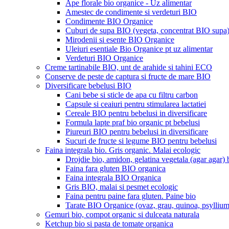
Ape florale bio organice - Uz alimentar
Amestec de condimente si verdeturi BIO
Condimente BIO Organice
Cuburi de supa BIO (vegeta, concentrat BIO supa
Mirodenii si esente BIO Organice
Uleiuri esentiale Bio Organice pt uz alimentar
Verdeturi BIO Organice
Creme tartinabile BIO, unt de arahide si tahini ECO
Conserve de peste de captura si fructe de mare BIO
Diversificare bebelusi BIO
Cani bebe si sticle de apa cu filtru carbon
Capsule si ceaiuri pentru stimularea lactatiei
Cereale BIO pentru bebelusi in diversificare
Formula lapte praf bio organic pt bebelusi
Piureuri BIO pentru bebelusi in diversificare
Sucuri de fructe si legume BIO pentru bebelusi
Faina integrala bio. Gris organic. Malai ecologic
Drojdie bio, amidon, gelatina vegetala (agar agar) 
Faina fara gluten BIO organica
Faina integrala BIO Organica
Gris BIO, malai si pesmet ecologic
Faina pentru paine fara gluten. Paine bio
Tarate BIO Organice (ovaz, grau, quinoa, psyllium
Gemuri bio, compot organic si dulceata naturala
Ketchup bio si pasta de tomate organica