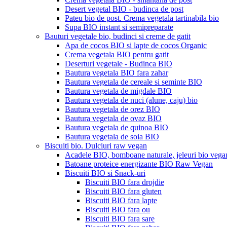
Desert vegetal BIO - budinca de post
Pateu bio de post. Crema vegetala tartinabila bio
Supa BIO instant si semipreparate
Bauturi vegetale bio, budinci si creme de gatit
Apa de cocos BIO si lapte de cocos Organic
Crema vegetala BIO pentru gatit
Deserturi vegetale - Budinca BIO
Bautura vegetala BIO fara zahar
Bautura vegetala de cereale si seminte BIO
Bautura vegetala de migdale BIO
Bautura vegetala de nuci (alune, caju) bio
Bautura vegetala de orez BIO
Bautura vegetala de ovaz BIO
Bautura vegetala de quinoa BIO
Bautura vegetala de soia BIO
Biscuiti bio. Dulciuri raw vegan
Acadele BIO, bomboane naturale, jeleuri bio vega
Batoane proteice energizante BIO Raw Vegan
Biscuiti BIO si Snack-uri
Biscuiti BIO fara drojdie
Biscuiti BIO fara gluten
Biscuiti BIO fara lapte
Biscuiti BIO fara ou
Biscuiti BIO fara sare