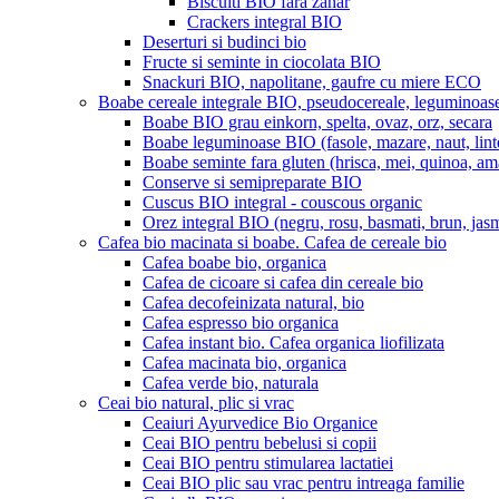
Biscuiti BIO fara zahar
Crackers integral BIO
Deserturi si budinci bio
Fructe si seminte in ciocolata BIO
Snackuri BIO, napolitane, gaufre cu miere ECO
Boabe cereale integrale BIO, pseudocereale, leguminoas
Boabe BIO grau einkorn, spelta, ovaz, orz, secara
Boabe leguminoase BIO (fasole, mazare, naut, lint
Boabe seminte fara gluten (hrisca, mei, quinoa, am
Conserve si semipreparate BIO
Cuscus BIO integral - couscous organic
Orez integral BIO (negru, rosu, basmati, brun, jasm
Cafea bio macinata si boabe. Cafea de cereale bio
Cafea boabe bio, organica
Cafea de cicoare si cafea din cereale bio
Cafea decofeinizata natural, bio
Cafea espresso bio organica
Cafea instant bio. Cafea organica liofilizata
Cafea macinata bio, organica
Cafea verde bio, naturala
Ceai bio natural, plic si vrac
Ceaiuri Ayurvedice Bio Organice
Ceai BIO pentru bebelusi si copii
Ceai BIO pentru stimularea lactatiei
Ceai BIO plic sau vrac pentru intreaga familie