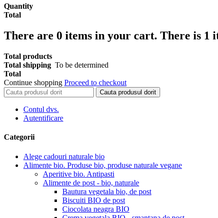
Quantity
Total
There are
0
items in your cart.
There is 1 
Total products
Total shipping
To be determined
Total
Continue shopping
Proceed to checkout
Cauta produsul dorit
Contul dvs.
Autentificare
Categorii
Alege cadouri naturale bio
Alimente bio. Produse bio, produse naturale vegane
Aperitive bio. Antipasti
Alimente de post - bio, naturale
Bautura vegetala bio, de post
Biscuiti BIO de post
Ciocolata neagra BIO
Crema vegetala BIO - smantana de post