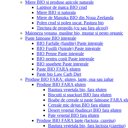
Miere BIO si produse apicole naturale
Laptisor de matca BIO crud
Miere BIO si naturala
Miere de Manuka BIO din Noua Zeelanda
Polen crud si polen uscat. Pastura bio
Tinctura de propolis (cu sau fara alcool)
Maioneza vegana, masline bio, mustar si pesto organic
Paste fainoase BIO integrale
BIO Farfalle (fundite) Paste integrale
BIO Fusilli (Spirale) Paste integrale
BIO Penne Paste integrale
BIO pentru copii Paste integrale
BIO spaghete Paste integrale
Paste BIO FARA gluten
Paste bio Law Carb Diet
Produse BIO FARA: gluten, lapte, oua sau zahar
Produse BIO FARA gluten
Bautura vegetala bio, fara gluten
Biscuiti si snackuri BIO fara gluten
Boabe de cereale si paste fainoase FARA gl
Cereale mic dejun BIO fara gluten
Desert vegetal (budinca) BIO fara gluten
Pate vegetal BIO fara gluten
Produse BIO FARA lapte (lactoza, cazeina)
Bautura vegetala bio, fara lactoza (cazeina)