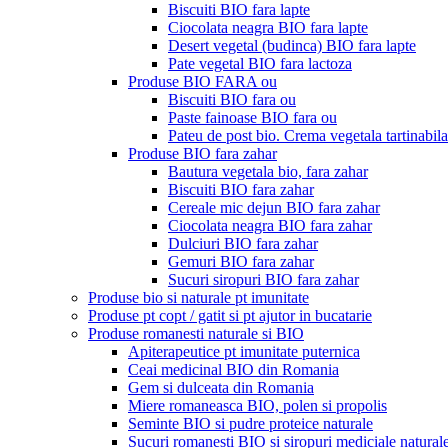
Biscuiti BIO fara lapte
Ciocolata neagra BIO fara lapte
Desert vegetal (budinca) BIO fara lapte
Pate vegetal BIO fara lactoza
Produse BIO FARA ou
Biscuiti BIO fara ou
Paste fainoase BIO fara ou
Pateu de post bio. Crema vegetala tartinabila
Produse BIO fara zahar
Bautura vegetala bio, fara zahar
Biscuiti BIO fara zahar
Cereale mic dejun BIO fara zahar
Ciocolata neagra BIO fara zahar
Dulciuri BIO fara zahar
Gemuri BIO fara zahar
Sucuri siropuri BIO fara zahar
Produse bio si naturale pt imunitate
Produse pt copt / gatit si pt ajutor in bucatarie
Produse romanesti naturale si BIO
Apiterapeutice pt imunitate puternica
Ceai medicinal BIO din Romania
Gem si dulceata din Romania
Miere romaneasca BIO, polen si propolis
Seminte BIO si pudre proteice naturale
Sucuri romanesti BIO si siropuri mediciale natural