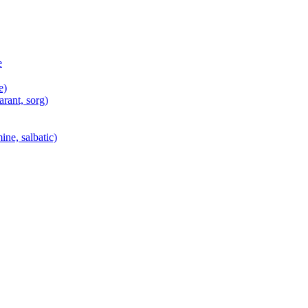
e
e)
arant, sorg)
ine, salbatic)