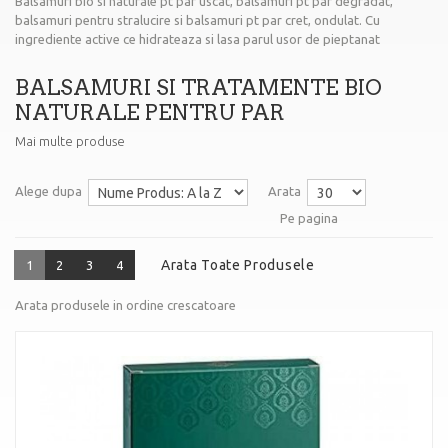
Balsamuri bio si naturale pt par uscat, balsamuri pt par degradat,
balsamuri pentru stralucire si balsamuri pt par cret, ondulat. Cu
ingrediente active ce hidrateaza si lasa parul usor de pieptanat
BALSAMURI SI TRATAMENTE BIO
NATURALE PENTRU PAR
Mai multe produse
Alege dupa
Arata
Pe pagina
Arata Toate Produsele
1
2
3
4
Arata produsele in ordine crescatoare