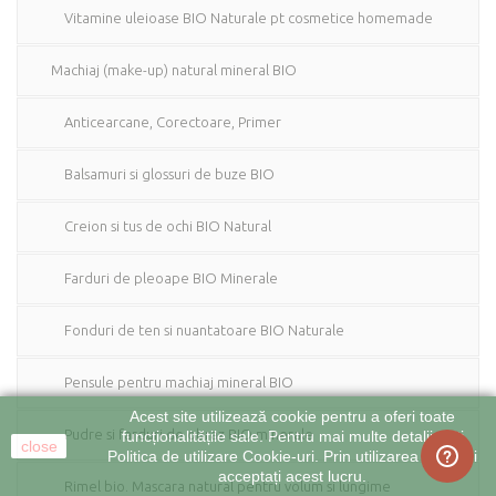
Vitamine uleioase BIO Naturale pt cosmetice homemade
Machiaj (make-up) natural mineral BIO
Anticearcane, Corectoare, Primer
Balsamuri si glossuri de buze BIO
Creion si tus de ochi BIO Natural
Farduri de pleoape BIO Minerale
Fonduri de ten si nuantatoare BIO Naturale
Pensule pentru machiaj mineral BIO
Acest site utilizează cookie pentru a oferi toate
Pudre si farduri de obraz BIO minerale
funcționalitățile sale. Pentru mai multe detalii citiți
close
Politica de utilizare Cookie-uri. Prin utilizarea site-ului
acceptați acest lucru.
Rimel bio. Mascara natural pentru volum si lungime