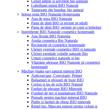
Geluri intime si servetele bio naturale
Lubrifianti intimi BIO Naturali
Tampoane din bumbac bio natural
Igiena orala BIO Naturala Homeopata
Apa de gura BIO Naturala
Pasta de dinti BIO si periute pt adulti
Pasta de dinti BIO, periute pt copii si bebelusi
Ingrediente BIO Naturale cosmetice homemade
Apa florala BIO Naturala
Argila cosmetica Bio Naturala
Recipiente pt cosmetice homemade
Uleiuri vegetale cosmetice BIO si naturale
Uleiuri esentiale volatile naturale Bio
Unturi cosmetice naturale si bio
Vitamine uleioase BIO Naturale pt cosmetice
homemade
Machiaj (make-up) natural mineral BIO
Anticearcane, Corectoare, Primer
Balsamuri si glossuri de buze BIO
Creion si tus de ochi BIO Natural
Farduri de pleoape BIO Minerale
Fonduri de ten si nuantatoare BIO Naturale
Pensule pentru machiaj mineral BIO
Pudre si farduri de obraz BIO minerale
Rimel bio. Mascara natural pentru volum si