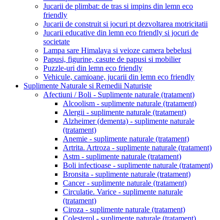
Jucarii de plimbat: de tras si impins din lemn eco
friendly
Jucarii de construit si jocuri pt dezvoltarea motricitatii
Jucarii educative din lemn eco friendly si jocuri de
societate
Lampa sare Himalaya si veioze camera bebelusi
Papusi, figurine, casute de papusi si mobilier
Puzzle-uri din lemn eco friendly
Vehicule, camioane, jucarii din lemn eco friendly
Suplimente Naturale si Remedii Naturiste
Afectiuni / Boli - Suplimente naturale (tratament)
Alcoolism - suplimente naturale (tratament)
Alergii - suplimente naturale (tratament)
Alzheimer (dementa) - suplimente naturale
(tratament)
Anemie - suplimente naturale (tratament)
Artrita. Artroza - suplimente naturale (tratament)
Astm - suplimente naturale (tratament)
Boli infectioase - suplimente naturale (tratament)
Bronsita - suplimente naturale (tratament)
Cancer - suplimente naturale (tratament)
Circulatie. Varice - suplimente naturale
(tratament)
Ciroza - suplimente naturale (tratament)
Colesterol - suplimente naturale (tratament)