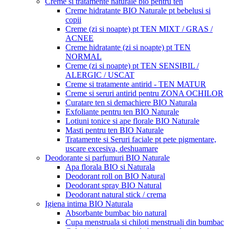
Creme si tratamente naturale bio pentru ten
Creme hidratante BIO Naturale pt bebelusi si
copii
Creme (zi si noapte) pt TEN MIXT / GRAS /
ACNEE
Creme hidratante (zi si noapte) pt TEN
NORMAL
Creme (zi si noapte) pt TEN SENSIBIL /
ALERGIC / USCAT
Creme si tratamente antirid - TEN MATUR
Creme si seruri antirid pentru ZONA OCHILOR
Curatare ten si demachiere BIO Naturala
Exfoliante pentru ten BIO Naturale
Lotiuni tonice si ape florale BIO Naturale
Masti pentru ten BIO Naturale
Tratamente si Seruri faciale pt pete pigmentare,
uscare excesiva, deshuamare
Deodorante si parfumuri BIO Naturale
Apa florala BIO si Naturala
Deodorant roll on BIO Natural
Deodorant spray BIO Natural
Deodorant natural stick / crema
Igiena intima BIO Naturala
Absorbante bumbac bio natural
Cupa menstruala si chiloti menstruali din bumbac