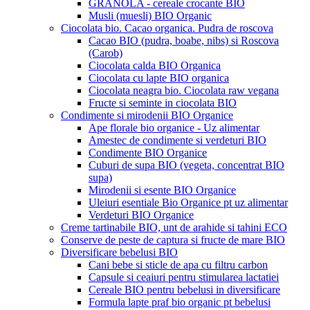
GRANOLA - cereale crocante BIO
Musli (muesli) BIO Organic
Ciocolata bio. Cacao organica. Pudra de roscova
Cacao BIO (pudra, boabe, nibs) si Roscova
(Carob)
Ciocolata calda BIO Organica
Ciocolata cu lapte BIO organica
Ciocolata neagra bio. Ciocolata raw vegana
Fructe si seminte in ciocolata BIO
Condimente si mirodenii BIO Organice
Ape florale bio organice - Uz alimentar
Amestec de condimente si verdeturi BIO
Condimente BIO Organice
Cuburi de supa BIO (vegeta, concentrat BIO
supa)
Mirodenii si esente BIO Organice
Uleiuri esentiale Bio Organice pt uz alimentar
Verdeturi BIO Organice
Creme tartinabile BIO, unt de arahide si tahini ECO
Conserve de peste de captura si fructe de mare BIO
Diversificare bebelusi BIO
Cani bebe si sticle de apa cu filtru carbon
Capsule si ceaiuri pentru stimularea lactatiei
Cereale BIO pentru bebelusi in diversificare
Formula lapte praf bio organic pt bebelusi