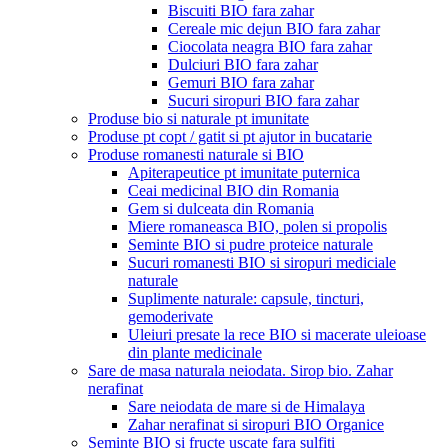
Biscuiti BIO fara zahar
Cereale mic dejun BIO fara zahar
Ciocolata neagra BIO fara zahar
Dulciuri BIO fara zahar
Gemuri BIO fara zahar
Sucuri siropuri BIO fara zahar
Produse bio si naturale pt imunitate
Produse pt copt / gatit si pt ajutor in bucatarie
Produse romanesti naturale si BIO
Apiterapeutice pt imunitate puternica
Ceai medicinal BIO din Romania
Gem si dulceata din Romania
Miere romaneasca BIO, polen si propolis
Seminte BIO si pudre proteice naturale
Sucuri romanesti BIO si siropuri mediciale
naturale
Suplimente naturale: capsule, tincturi,
gemoderivate
Uleiuri presate la rece BIO si macerate uleioase
din plante medicinale
Sare de masa naturala neiodata. Sirop bio. Zahar
nerafinat
Sare neiodata de mare si de Himalaya
Zahar nerafinat si siropuri BIO Organice
Seminte BIO si fructe uscate fara sulfiti