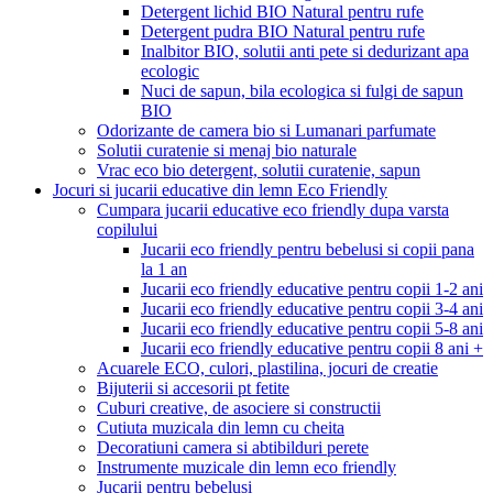
Detergent lichid BIO Natural pentru rufe
Detergent pudra BIO Natural pentru rufe
Inalbitor BIO, solutii anti pete si dedurizant apa
ecologic
Nuci de sapun, bila ecologica si fulgi de sapun
BIO
Odorizante de camera bio si Lumanari parfumate
Solutii curatenie si menaj bio naturale
Vrac eco bio detergent, solutii curatenie, sapun
Jocuri si jucarii educative din lemn Eco Friendly
Cumpara jucarii educative eco friendly dupa varsta
copilului
Jucarii eco friendly pentru bebelusi si copii pana
la 1 an
Jucarii eco friendly educative pentru copii 1-2 ani
Jucarii eco friendly educative pentru copii 3-4 ani
Jucarii eco friendly educative pentru copii 5-8 ani
Jucarii eco friendly educative pentru copii 8 ani +
Acuarele ECO, culori, plastilina, jocuri de creatie
Bijuterii si accesorii pt fetite
Cuburi creative, de asociere si constructii
Cutiuta muzicala din lemn cu cheita
Decoratiuni camera si abtibilduri perete
Instrumente muzicale din lemn eco friendly
Jucarii pentru bebelusi