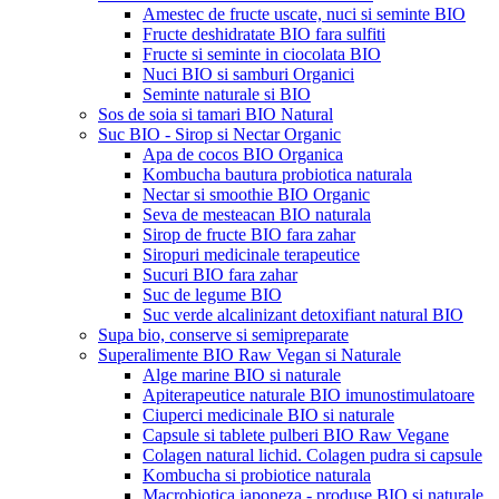
Amestec de fructe uscate, nuci si seminte BIO
Fructe deshidratate BIO fara sulfiti
Fructe si seminte in ciocolata BIO
Nuci BIO si samburi Organici
Seminte naturale si BIO
Sos de soia si tamari BIO Natural
Suc BIO - Sirop si Nectar Organic
Apa de cocos BIO Organica
Kombucha bautura probiotica naturala
Nectar si smoothie BIO Organic
Seva de mesteacan BIO naturala
Sirop de fructe BIO fara zahar
Siropuri medicinale terapeutice
Sucuri BIO fara zahar
Suc de legume BIO
Suc verde alcalinizant detoxifiant natural BIO
Supa bio, conserve si semipreparate
Superalimente BIO Raw Vegan si Naturale
Alge marine BIO si naturale
Apiterapeutice naturale BIO imunostimulatoare
Ciuperci medicinale BIO si naturale
Capsule si tablete pulberi BIO Raw Vegane
Colagen natural lichid. Colagen pudra si capsule
Kombucha si probiotice naturala
Macrobiotica japoneza - produse BIO si naturale