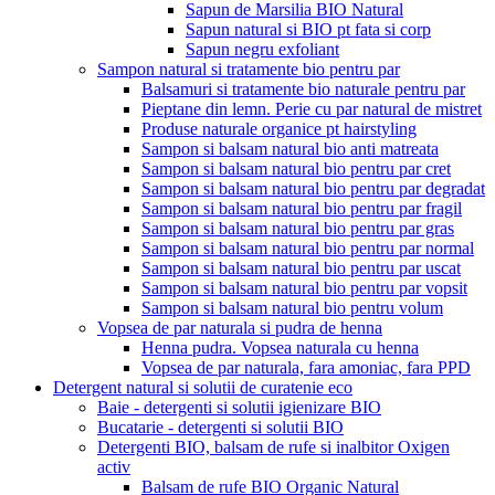
Sapun de Marsilia BIO Natural
Sapun natural si BIO pt fata si corp
Sapun negru exfoliant
Sampon natural si tratamente bio pentru par
Balsamuri si tratamente bio naturale pentru par
Pieptane din lemn. Perie cu par natural de mistret
Produse naturale organice pt hairstyling
Sampon si balsam natural bio anti matreata
Sampon si balsam natural bio pentru par cret
Sampon si balsam natural bio pentru par degradat
Sampon si balsam natural bio pentru par fragil
Sampon si balsam natural bio pentru par gras
Sampon si balsam natural bio pentru par normal
Sampon si balsam natural bio pentru par uscat
Sampon si balsam natural bio pentru par vopsit
Sampon si balsam natural bio pentru volum
Vopsea de par naturala si pudra de henna
Henna pudra. Vopsea naturala cu henna
Vopsea de par naturala, fara amoniac, fara PPD
Detergent natural si solutii de curatenie eco
Baie - detergenti si solutii igienizare BIO
Bucatarie - detergenti si solutii BIO
Detergenti BIO, balsam de rufe si inalbitor Oxigen
activ
Balsam de rufe BIO Organic Natural