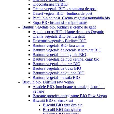
Ciocolata neagra BIO
Crema vegetala BIO - smantana de post
Desert vegetal BIO - budinca de post
Pateu bio de post. Crema vegetala tartinabila bio
Supa BIO instant si semipreparate
Bauturi vegetale bio, budinci si creme de gatit
Apa de cocos BIO si lapte de cocos Organic
Crema vegetala BIO pentru gatit
Deserturi vegetale - Budinca BIO
Bautura vegetala BIO fara zahar
Bautura vegetala de cereale si seminte BIO
Bautura vegetala de migdale BIO
Bautura vegetala de nuci (alune, caju) bio
Bautura vegetala de orez BIO
Bautura vegetala de ovaz BIO
Bautura vegetala de quinoa BIO
Bautura vegetala de soia BIO
Biscuiti bio. Dulciuri raw vegan
Acadele BIO, bomboane naturale, jeleuri bio
vegane
Batoane proteice energizante BIO Raw Vegan
Biscuiti BIO si Snack-uri
Biscuiti BIO fara drojdie
Biscuiti BIO fara gluten