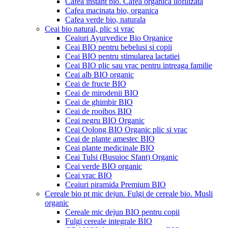
Cafea instant bio. Cafea organica liofilizata
Cafea macinata bio, organica
Cafea verde bio, naturala
Ceai bio natural, plic si vrac
Ceaiuri Ayurvedice Bio Organice
Ceai BIO pentru bebelusi si copii
Ceai BIO pentru stimularea lactatiei
Ceai BIO plic sau vrac pentru intreaga familie
Ceai alb BIO organic
Ceai de fructe BIO
Ceai de mirodenii BIO
Ceai de ghimbir BIO
Ceai de rooibos BIO
Ceai negru BIO Organic
Ceai Oolong BIO Organic plic si vrac
Ceai de plante amestec BIO
Ceai plante medicinale BIO
Ceai Tulsi (Busuioc Sfant) Organic
Ceai verde BIO organic
Ceai vrac BIO
Ceaiuri piramida Premium BIO
Cereale bio pt mic dejun. Fulgi de cereale bio. Musli
organic
Cereale mic dejun BIO pentru copii
Fulgi cereale integrale BIO