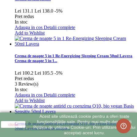
Lei 131.1
Lei 138.0
-5%
Pret redus
In stoc
Adauga in cos
Detalii complete
Add to Wishlist
Crema de noapte 5 in 1 Re-Energizing Sleeping Cream 50ml Lavera
Crema de noapte 5 in 1...
Lei 100.2
Lei 105.5
-5%
Pret redus
3
Review(s)
In stoc
Adauga in cos
Detalii complete
Add to Wishlist
Acest site utilizează cookie pentru a oferi toate
funcționalitățile sale. Pentru mai multe detalii citiți
Crema de noapte antirid cu coenzima Q10, bio vegan Basis Sensitiv
close
Politica de utilizare Cookie-uri. Prin utilizarea site-ului
50ml Lavera
Crema de noapte...
acceptați acest lucru.