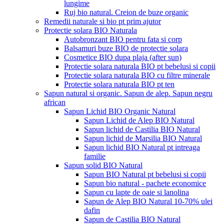
lungime
Ruj bio natural. Creion de buze organic
Remedii naturale si bio pt prim ajutor
Protectie solara BIO Naturala
Autobronzant BIO pentru fata si corp
Balsamuri buze BIO de protectie solara
Cosmetice BIO dupa plaja (after sun)
Protectie solara naturala BIO pt bebelusi si copii
Protectie solara naturala BIO cu filtre minerale
Protectie solara naturala BIO pt ten
Sapun natural si organic. Sapun de alep. Sapun negru
african
Sapun Lichid BIO Organic Natural
Sapun Lichid de Alep BIO Natural
Sapun lichid de Castilia BIO Natural
Sapun lichid de Marsilia BIO Natural
Sapun lichid BIO Natural pt intreaga
familie
Sapun solid BIO Natural
Sapun BIO Natural pt bebelusi si copii
Sapun bio natural - pachete economice
Sapun cu lapte de oaie si lanolina
Sapun de Alep BIO Natural 10-70% ulei
dafin
Sapun de Castilia BIO Natural