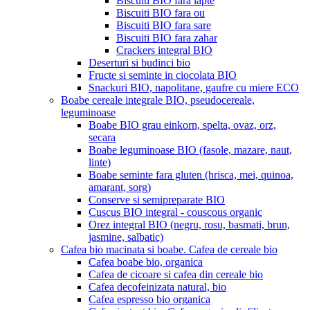
Biscuiti BIO fara lapte
Biscuiti BIO fara ou
Biscuiti BIO fara sare
Biscuiti BIO fara zahar
Crackers integral BIO
Deserturi si budinci bio
Fructe si seminte in ciocolata BIO
Snackuri BIO, napolitane, gaufre cu miere ECO
Boabe cereale integrale BIO, pseudocereale,
leguminoase
Boabe BIO grau einkorn, spelta, ovaz, orz,
secara
Boabe leguminoase BIO (fasole, mazare, naut,
linte)
Boabe seminte fara gluten (hrisca, mei, quinoa,
amarant, sorg)
Conserve si semipreparate BIO
Cuscus BIO integral - couscous organic
Orez integral BIO (negru, rosu, basmati, brun,
jasmine, salbatic)
Cafea bio macinata si boabe. Cafea de cereale bio
Cafea boabe bio, organica
Cafea de cicoare si cafea din cereale bio
Cafea decofeinizata natural, bio
Cafea espresso bio organica