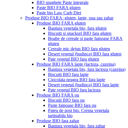
BIO spaghete Paste integrale
Paste BIO FARA gluten
Paste bio Law Carb Diet
Produse BIO FARA: gluten, lapte, oua sau zahar
Produse BIO FARA gluten
Bautura vegetala bio, fara gluten
Biscuiti si snackuri BIO fara gluten
Boabe de cereale si paste fainoase FARA
gluten
Cereale mic dejun BIO fara gluten
Desert vegetal (budinca) BIO fara gluten
Pate vegetal BIO fara gluten
Produse BIO FARA lapte (lactoza, cazeina)
Bautura vegetala bio, fara lactoza (cazeina)
Biscuiti BIO fara lapte
Ciocolata neagra BIO fara lapte
Desert vegetal (budinca) BIO fara lapte
Pate vegetal BIO fara lactoza
Produse BIO FARA ou
Biscuiti BIO fara ou
Paste fainoase BIO fara ou
Pateu de post bio. Crema vegetala
tartinabila bio
Produse BIO fara zahar
Bautura vegetala bio, fara zahar