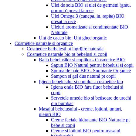
Ulei de soia BIO si ulei de germeni (grau,
porumb) presat la rece
Ulei Omega 3 (canepa, in, rapita) BIO
presat la rece
Uleiuri aromatizate si condimentate BIO
Naturale
Unt de cacao bio. Unt ghee organic
Cosmetice naturale si organice
Cosmetice barbatesti pt ingrijire naturala
Cosmetice naturale bio pt bebelusi si copii
Baita bebelusilor si copiilor - Cosmetice BIO
Sapun BIO Natural pentru bebelusi si copii
Spuma de baie BIO - Spumante Organice
Sampon si gel dus natural pt copii
Igiena bebelusilor si copiilor - cosmetice bio
Igiena orala BIO fara fluor bebelusi si
copii
Servetele umede bio si betisoare de urechi
din bumbac
Masajul bebelusului - creme, lotiuni, unturi,
uleiuri BIO
Creme faciale hidratante BIO Naturale pt
bebe si copii
Creme si lotiuni BIO pentru masajul