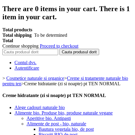
There are
0
items in your cart.
There is 1
item in your cart.
Total products
Total shipping
To be determined
Total
Continue shopping
Proceed to checkout
Cauta produsul dorit
Contul dvs.
Autentificare
>
Cosmetice naturale si organice
>
Creme si tratamente naturale bio
pentru ten
>
Creme hidratante (zi si noapte) pt TEN NORMAL
Creme hidratante (zi si noapte) pt TEN NORMAL
Alege cadouri naturale bio
Alimente bio. Produse bio, produse naturale vegane
Aperitive bio. Antipasti
Alimente de post - bio, naturale
Bautura vegetala bio, de post
Biscuiti BIO de post