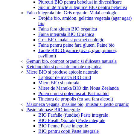
Piureuri BIO pentru bebelusi in diversificare
Sucuri de fructe si legume BIO pentru bebelusi
Faina integrala bio. Gris organic. Malai ecologic
Drojdie bio, amidon, gelatina vegetala (agar agar)
bio
Faina fara gluten BIO organica
Faina integrala BIO Organica
Gris BIO, malai si pesmet ecologic
Faina pentru paine fara gluten. Paine bio
Tarate BIO Organice (ovaz, grau, quinoa,
psyllium)
Gemuri bio, compot organic si dulceata naturala
Ketchup bio si pasta de tomate organica
Miere BIO si produse apicole naturale
Laptisor de matca BIO crud
Miere BIO si naturala
Miere de Manuka BIO din Noua Zeelanda
Polen crud si polen uscat. Pastura bio
Tinctura de propolis (cu sau fara alcool)
Maioneza vegana, masline bio, mustar si pesto organic
Paste fainoase BIO integrale
BIO Farfalle (fundite) Paste integrale
BIO Fusilli (Spirale) Paste integrale
BIO Penne Paste integrale
BIO pentru copii Paste integrale