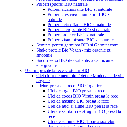
Pulberi (pudre) BIO naturale
Pulberi alcalinizante BIO si naturale
Pulberi cresterea imunitatii - BIO si
naturale
Pulberi detoxifiante BIO si naturale
Pulberi energizante BIO si naturale
Pulberi proteice BIO si naturale
Pulberi vitaminizante BIO si naturale
Seminte pentru germinat BIO si Germinatoare
Shake proteic Bio Vegan - mix organic pt
smoothie
Sucuri verzi BIO detoxifiante, alcalinizante,
energizante
Uleiuri presate la rece si oteturi BIO
Otet cidru de mere bio. Otet de Modena si de vin
organic
Uleiuri presate la rece BIO Organice
Ulei de argan BIO presat la rece
Ulei de cocos BIO Virgin presat la rece
Ulei de masline BIO presat la rece
Ulei de nuci si alune BIO presat la rece
Ulei de samburi de struguri BIO presat la
rece
Ulei de seminte BIO (floarea soarelui,
dovleac, susan) presat la rece