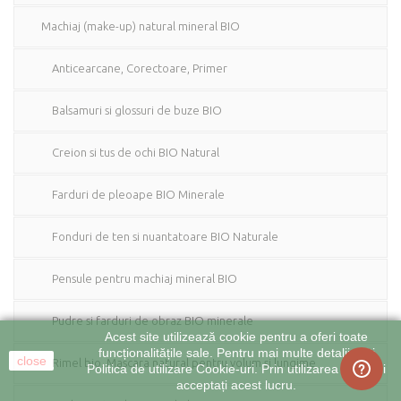
Machiaj (make-up) natural mineral BIO
Anticearcane, Corectoare, Primer
Balsamuri si glossuri de buze BIO
Creion si tus de ochi BIO Natural
Farduri de pleoape BIO Minerale
Fonduri de ten si nuantatoare BIO Naturale
Pensule pentru machiaj mineral BIO
Pudre si farduri de obraz BIO minerale
Acest site utilizează cookie pentru a oferi toate
funcționalitățile sale. Pentru mai multe detalii citiți
close
Rimel bio. Mascara natural pentru volum si lungime
Politica de utilizare Cookie-uri. Prin utilizarea site-ului
acceptați acest lucru.