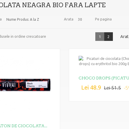
OLATA NEAGRA BIO FARA LAPTE
a
Arata
Pe pagina
Nume Produs: A la Z
30
usele in ordine crescatoare
Arat
1
2
CHOCO DROPS (PICATUR
Lei 48.9
-
Lei 51.5
ATON DE CIOCOLATA...