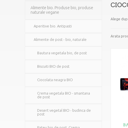
CIOC
Alimente bio. Produse bio, produse
naturale vegane
Alege dup
Aperitive bio. Antipasti
Arata prod
Alimente de post - bio, naturale
Bautura vegetala bio, de post
Biscuiti BIO de post
Ciocolata neagra BIO
Crema vegetala BIO - smantana
de post
Desert vegetal BIO - budinca de
post
B
Pateu bio de post. Crema