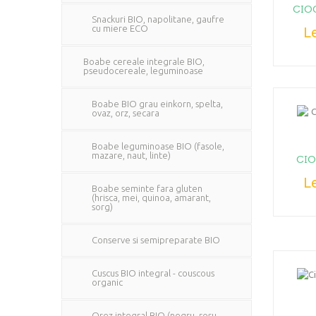
CIO
Snackuri BIO, napolitane, gaufre
cu miere ECO
Le
Boabe cereale integrale BIO,
pseudocereale, leguminoase
Boabe BIO grau einkorn, spelta,
ovaz, orz, secara
Boabe leguminoase BIO (fasole,
mazare, naut, linte)
CIO
Le
Boabe seminte fara gluten
(hrisca, mei, quinoa, amarant,
sorg)
Conserve si semipreparate BIO
Cuscus BIO integral - couscous
organic
Orez integral BIO (negru, rosu,