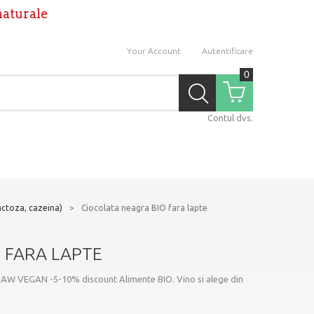
naturale
Your Account
Autentificare
0
Coş
Contul dvs.
actoza, cazeina)
>
Ciocolata neagra BIO fara lapte
 FARA LAPTE
O RAW VEGAN -5-10% discount Alimente BIO. Vino si alege din