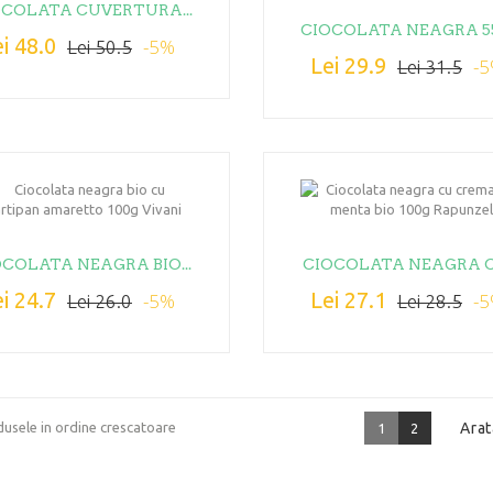
OCOLATA CUVERTURA...
CIOCOLATA NEAGRA 55
i 48.0
-5%
Lei 50.5
Lei 29.9
-
Lei 31.5
OCOLATA NEAGRA BIO...
CIOCOLATA NEAGRA CU
i 24.7
Lei 27.1
-5%
-
Lei 26.0
Lei 28.5
usele in ordine crescatoare
Arat
1
2