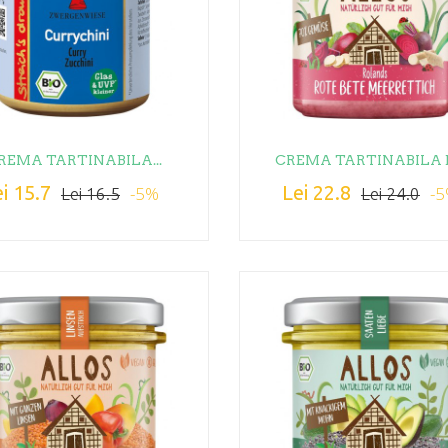
REMA TARTINABILA...
CREMA TARTINABILA DE
i 15.7
Lei 22.8
-5%
-
Lei 16.5
Lei 24.0