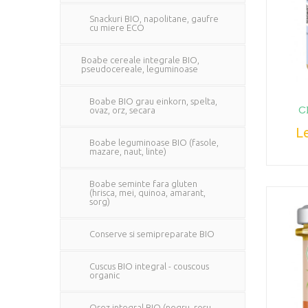
Snackuri BIO, napolitane, gaufre
cu miere ECO
Boabe cereale integrale BIO,
pseudocereale, leguminoase
Boabe BIO grau einkorn, spelta,
C
ovaz, orz, secara
Le
Boabe leguminoase BIO (fasole,
mazare, naut, linte)
Boabe seminte fara gluten
(hrisca, mei, quinoa, amarant,
sorg)
Conserve si semipreparate BIO
Cuscus BIO integral - couscous
organic
Orez integral BIO (negru, rosu,