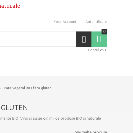
naturale
Your Account
Autentificare
0
Coş
Contul dvs.
>
Pate vegetal BIO fara gluten
 GLUTEN
mente BIO. Vino si alege din mii de produse BIO si naturale
Mai multe produse