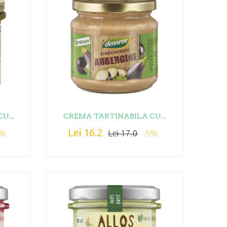
U...
CREMA TARTINABILA CU...
Lei 16.2
5%
-5%
Lei 17.0