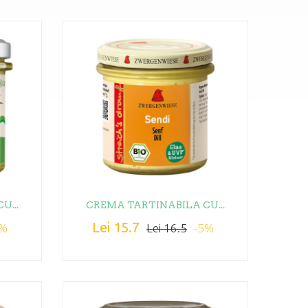
U...
CREMA TARTINABILA CU...
Lei 15.7
5%
-5%
Lei 16.5