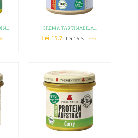
N...
CREMA TARTINABILA...
Lei 15.7
5%
-5%
Lei 16.5