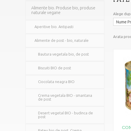
Alimente bio. Produse bio, produse
naturale vegane
Alege dup
Aperitive bio. Antipasti
Arata prod
Alimente de post - bio, naturale
Bautura vegetala bio, de post
Biscuiti BIO de post
Ciocolata neagra BIO
Crema vegetala BIO - smantana
de post
Desert vegetal BIO - budinca de
post
CON
Pateu bio de post. Crema