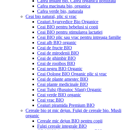
Cafea instant bio. Cafea organica liofilizata
Cafea macinata bio, organica
Cafea verde bio, naturala
Ceai bio natural, plic si vrac
Ceaiuri Ayurvedice Bio Organice
Ceai BIO pentru bebelusi si copii
Ceai BIO pentru stimularea lactatiei
Ceai BIO plic sau vrac pentru intreaga familie
Ceai alb BIO organic
Ceai de fructe BIO
Ceai de mirodenii BIO
Ceai de ghimbir BIO
Ceai de rooibos BIO
Ceai negru BIO Organic
Ceai Oolong BIO Organic plic si vrac
Ceai de plante amestec BIO
Ceai plante medicinale BIO
Ceai Tulsi (Busuioc Sfant) Organic
Ceai verde BIO organic
Ceai vrac BIO
Ceaiuri piramida Premium BIO
Cereale bio pt mic dejun. Fulgi de cereale bio. Musli
organic
Cereale mic dejun BIO pentru copii
Fulgi cereale integrale BIO