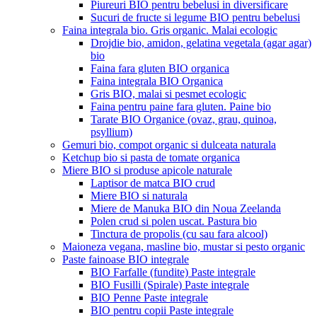
Piureuri BIO pentru bebelusi in diversificare
Sucuri de fructe si legume BIO pentru bebelusi
Faina integrala bio. Gris organic. Malai ecologic
Drojdie bio, amidon, gelatina vegetala (agar agar)
bio
Faina fara gluten BIO organica
Faina integrala BIO Organica
Gris BIO, malai si pesmet ecologic
Faina pentru paine fara gluten. Paine bio
Tarate BIO Organice (ovaz, grau, quinoa,
psyllium)
Gemuri bio, compot organic si dulceata naturala
Ketchup bio si pasta de tomate organica
Miere BIO si produse apicole naturale
Laptisor de matca BIO crud
Miere BIO si naturala
Miere de Manuka BIO din Noua Zeelanda
Polen crud si polen uscat. Pastura bio
Tinctura de propolis (cu sau fara alcool)
Maioneza vegana, masline bio, mustar si pesto organic
Paste fainoase BIO integrale
BIO Farfalle (fundite) Paste integrale
BIO Fusilli (Spirale) Paste integrale
BIO Penne Paste integrale
BIO pentru copii Paste integrale