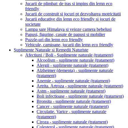
Jucarii de plimbat: de tras si impins din lemn eco
friendly
Jucarii de construit si jocuri pt dezvoltarea motricitatii
Jucarii educative din lemn eco friendly si jocuri de
societate
Lampa sare Himalaya si veioze camera bebelusi
Papusi, figurine, casute de papusi si mobilier
Puzzle-uri din lemn eco friendly
Vehicule, camioane, jucarii din lemn eco friendly
Suplimente Naturale si Remedii Naturiste
Afectiuni / Boli - Suplimente naturale (tratament)
Alcoolism - suplimente naturale (tratament)
Alergii - suplimente naturale (tratament)
Alzheimer (dementa) - suplimente naturale
(tratament)
Anemie - suplimente naturale (tratament)
Artrita. Artroza - suplimente naturale (tratament)
Astm - suplimente naturale (tratament)
Boli infectioase - suplimente naturale (tratament)
Bronsita - suplimente naturale (tratament)
Cancer - suplimente naturale (tratament)
Circulatie. Varice - suplimente naturale
(tratament)
Ciroza - suplimente naturale (tratament)
Colesterol - suplimente naturale (tratament)