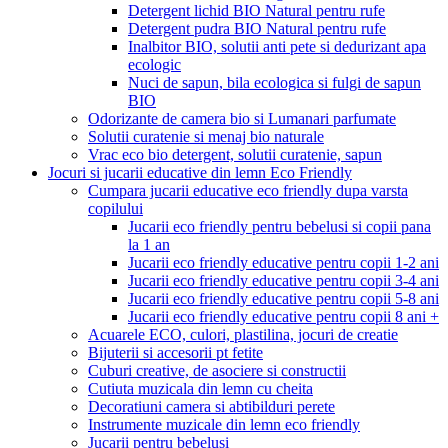
Detergent lichid BIO Natural pentru rufe
Detergent pudra BIO Natural pentru rufe
Inalbitor BIO, solutii anti pete si dedurizant apa
ecologic
Nuci de sapun, bila ecologica si fulgi de sapun
BIO
Odorizante de camera bio si Lumanari parfumate
Solutii curatenie si menaj bio naturale
Vrac eco bio detergent, solutii curatenie, sapun
Jocuri si jucarii educative din lemn Eco Friendly
Cumpara jucarii educative eco friendly dupa varsta
copilului
Jucarii eco friendly pentru bebelusi si copii pana
la 1 an
Jucarii eco friendly educative pentru copii 1-2 ani
Jucarii eco friendly educative pentru copii 3-4 ani
Jucarii eco friendly educative pentru copii 5-8 ani
Jucarii eco friendly educative pentru copii 8 ani +
Acuarele ECO, culori, plastilina, jocuri de creatie
Bijuterii si accesorii pt fetite
Cuburi creative, de asociere si constructii
Cutiuta muzicala din lemn cu cheita
Decoratiuni camera si abtibilduri perete
Instrumente muzicale din lemn eco friendly
Jucarii pentru bebelusi