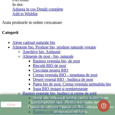
In stoc
Adauga in cos
Detalii complete
Add to Wishlist
Arata produsele in ordine crescatoare
Categorii
Alege cadouri naturale bio
Alimente bio. Produse bio, produse naturale vegane
Aperitive bio. Antipasti
Alimente de post - bio, naturale
Bautura vegetala bio, de post
Biscuiti BIO de post
Ciocolata neagra BIO
Crema vegetala BIO - smantana de post
Desert vegetal BIO - budinca de post
Pateu bio de post. Crema vegetala tartinabila bio
Supa BIO instant si semipreparate
Bauturi vegetale bio, budinci si creme de gatit
Acest site utilizează cookie pentru a oferi toate
Apa de cocos BIO si lapte de cocos Organic
funcționalitățile sale. Pentru mai multe detalii citiți
Crema vegetala BIO pentru gatit
close
Politica de utilizare Cookie-uri. Prin utilizarea site-ului
Deserturi vegetale - Budinca BIO
acceptați acest lucru.
Bautura vegetala BIO fara zahar