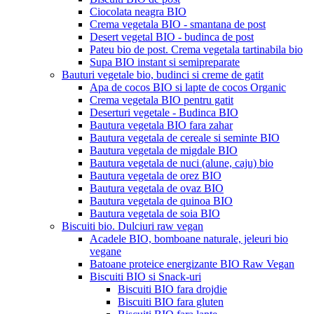
Ciocolata neagra BIO
Crema vegetala BIO - smantana de post
Desert vegetal BIO - budinca de post
Pateu bio de post. Crema vegetala tartinabila bio
Supa BIO instant si semipreparate
Bauturi vegetale bio, budinci si creme de gatit
Apa de cocos BIO si lapte de cocos Organic
Crema vegetala BIO pentru gatit
Deserturi vegetale - Budinca BIO
Bautura vegetala BIO fara zahar
Bautura vegetala de cereale si seminte BIO
Bautura vegetala de migdale BIO
Bautura vegetala de nuci (alune, caju) bio
Bautura vegetala de orez BIO
Bautura vegetala de ovaz BIO
Bautura vegetala de quinoa BIO
Bautura vegetala de soia BIO
Biscuiti bio. Dulciuri raw vegan
Acadele BIO, bomboane naturale, jeleuri bio
vegane
Batoane proteice energizante BIO Raw Vegan
Biscuiti BIO si Snack-uri
Biscuiti BIO fara drojdie
Biscuiti BIO fara gluten