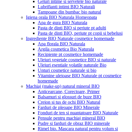
Geluri intime si servetele bio naturale
Lubrifianti intimi BIO Naturali
Tampoane din bumbac bio natural
Igiena orala BIO Naturala Homeopata
Apa de gura BIO Naturala
Pasta de dinti BIO si periute pt adulti
Pasta de dinti BIO, periute pt copii si bebelusi
Ingrediente BIO Naturale cosmetice homemade
Apa florala BIO Naturala
Argila cosmetica Bio Naturala
Recipiente pt cosmetice homemade
Uleiuri vegetale cosmetice BIO si naturale
Uleiuri esentiale volatile naturale Bio
Unturi cosmetice naturale si bio
Vitamine uleioase BIO Naturale pt cosmetice
homemade
Machiaj (make-up) natural mineral BIO
Anticearcane, Corectoare, Primer
Balsamuri si glossuri de buze BIO
Creion si tus de ochi BIO Natural
Farduri de pleoape BIO Minerale
Fonduri de ten si nuantatoare BIO Naturale
Pensule pentru machiaj mineral BIO
Pudre si farduri de obraz BIO minerale
Rimel bio. Mascara natural pentru volum si