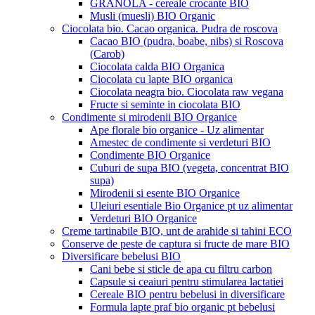
GRANOLA - cereale crocante BIO
Musli (muesli) BIO Organic
Ciocolata bio. Cacao organica. Pudra de roscova
Cacao BIO (pudra, boabe, nibs) si Roscova
(Carob)
Ciocolata calda BIO Organica
Ciocolata cu lapte BIO organica
Ciocolata neagra bio. Ciocolata raw vegana
Fructe si seminte in ciocolata BIO
Condimente si mirodenii BIO Organice
Ape florale bio organice - Uz alimentar
Amestec de condimente si verdeturi BIO
Condimente BIO Organice
Cuburi de supa BIO (vegeta, concentrat BIO
supa)
Mirodenii si esente BIO Organice
Uleiuri esentiale Bio Organice pt uz alimentar
Verdeturi BIO Organice
Creme tartinabile BIO, unt de arahide si tahini ECO
Conserve de peste de captura si fructe de mare BIO
Diversificare bebelusi BIO
Cani bebe si sticle de apa cu filtru carbon
Capsule si ceaiuri pentru stimularea lactatiei
Cereale BIO pentru bebelusi in diversificare
Formula lapte praf bio organic pt bebelusi