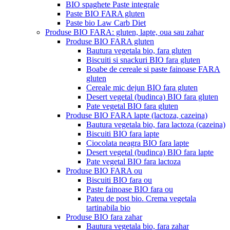
BIO spaghete Paste integrale
Paste BIO FARA gluten
Paste bio Law Carb Diet
Produse BIO FARA: gluten, lapte, oua sau zahar
Produse BIO FARA gluten
Bautura vegetala bio, fara gluten
Biscuiti si snackuri BIO fara gluten
Boabe de cereale si paste fainoase FARA
gluten
Cereale mic dejun BIO fara gluten
Desert vegetal (budinca) BIO fara gluten
Pate vegetal BIO fara gluten
Produse BIO FARA lapte (lactoza, cazeina)
Bautura vegetala bio, fara lactoza (cazeina)
Biscuiti BIO fara lapte
Ciocolata neagra BIO fara lapte
Desert vegetal (budinca) BIO fara lapte
Pate vegetal BIO fara lactoza
Produse BIO FARA ou
Biscuiti BIO fara ou
Paste fainoase BIO fara ou
Pateu de post bio. Crema vegetala
tartinabila bio
Produse BIO fara zahar
Bautura vegetala bio, fara zahar