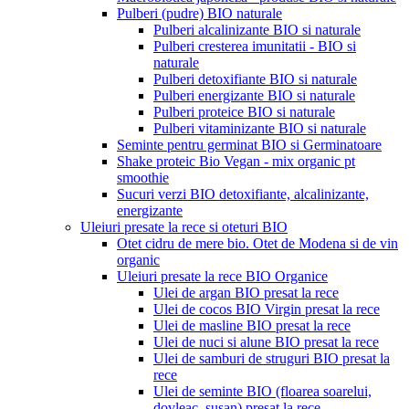
Pulberi (pudre) BIO naturale
Pulberi alcalinizante BIO si naturale
Pulberi cresterea imunitatii - BIO si
naturale
Pulberi detoxifiante BIO si naturale
Pulberi energizante BIO si naturale
Pulberi proteice BIO si naturale
Pulberi vitaminizante BIO si naturale
Seminte pentru germinat BIO si Germinatoare
Shake proteic Bio Vegan - mix organic pt
smoothie
Sucuri verzi BIO detoxifiante, alcalinizante,
energizante
Uleiuri presate la rece si oteturi BIO
Otet cidru de mere bio. Otet de Modena si de vin
organic
Uleiuri presate la rece BIO Organice
Ulei de argan BIO presat la rece
Ulei de cocos BIO Virgin presat la rece
Ulei de masline BIO presat la rece
Ulei de nuci si alune BIO presat la rece
Ulei de samburi de struguri BIO presat la
rece
Ulei de seminte BIO (floarea soarelui,
dovleac, susan) presat la rece