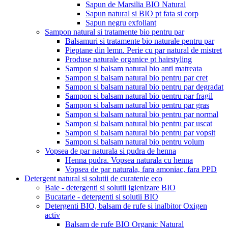
Sapun de Marsilia BIO Natural
Sapun natural si BIO pt fata si corp
Sapun negru exfoliant
Sampon natural si tratamente bio pentru par
Balsamuri si tratamente bio naturale pentru par
Pieptane din lemn. Perie cu par natural de mistret
Produse naturale organice pt hairstyling
Sampon si balsam natural bio anti matreata
Sampon si balsam natural bio pentru par cret
Sampon si balsam natural bio pentru par degradat
Sampon si balsam natural bio pentru par fragil
Sampon si balsam natural bio pentru par gras
Sampon si balsam natural bio pentru par normal
Sampon si balsam natural bio pentru par uscat
Sampon si balsam natural bio pentru par vopsit
Sampon si balsam natural bio pentru volum
Vopsea de par naturala si pudra de henna
Henna pudra. Vopsea naturala cu henna
Vopsea de par naturala, fara amoniac, fara PPD
Detergent natural si solutii de curatenie eco
Baie - detergenti si solutii igienizare BIO
Bucatarie - detergenti si solutii BIO
Detergenti BIO, balsam de rufe si inalbitor Oxigen
activ
Balsam de rufe BIO Organic Natural