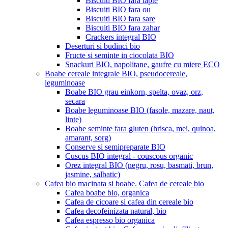
Biscuiti BIO fara lapte
Biscuiti BIO fara ou
Biscuiti BIO fara sare
Biscuiti BIO fara zahar
Crackers integral BIO
Deserturi si budinci bio
Fructe si seminte in ciocolata BIO
Snackuri BIO, napolitane, gaufre cu miere ECO
Boabe cereale integrale BIO, pseudocereale,
leguminoase
Boabe BIO grau einkorn, spelta, ovaz, orz,
secara
Boabe leguminoase BIO (fasole, mazare, naut,
linte)
Boabe seminte fara gluten (hrisca, mei, quinoa,
amarant, sorg)
Conserve si semipreparate BIO
Cuscus BIO integral - couscous organic
Orez integral BIO (negru, rosu, basmati, brun,
jasmine, salbatic)
Cafea bio macinata si boabe. Cafea de cereale bio
Cafea boabe bio, organica
Cafea de cicoare si cafea din cereale bio
Cafea decofeinizata natural, bio
Cafea espresso bio organica