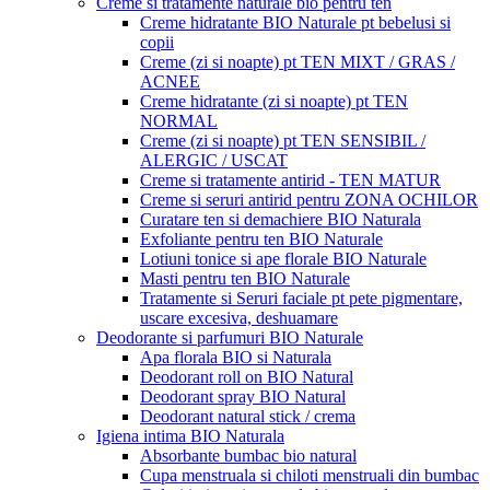
Creme si tratamente naturale bio pentru ten
Creme hidratante BIO Naturale pt bebelusi si
copii
Creme (zi si noapte) pt TEN MIXT / GRAS /
ACNEE
Creme hidratante (zi si noapte) pt TEN
NORMAL
Creme (zi si noapte) pt TEN SENSIBIL /
ALERGIC / USCAT
Creme si tratamente antirid - TEN MATUR
Creme si seruri antirid pentru ZONA OCHILOR
Curatare ten si demachiere BIO Naturala
Exfoliante pentru ten BIO Naturale
Lotiuni tonice si ape florale BIO Naturale
Masti pentru ten BIO Naturale
Tratamente si Seruri faciale pt pete pigmentare,
uscare excesiva, deshuamare
Deodorante si parfumuri BIO Naturale
Apa florala BIO si Naturala
Deodorant roll on BIO Natural
Deodorant spray BIO Natural
Deodorant natural stick / crema
Igiena intima BIO Naturala
Absorbante bumbac bio natural
Cupa menstruala si chiloti menstruali din bumbac