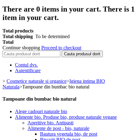
There are
0
items in your cart.
There is 1
item in your cart.
Total products
Total shipping
To be determined
Total
Continue shopping
Proceed to checkout
Cauta produsul dorit
Contul dvs.
Autentificare
>
Cosmetice naturale si organice
>
Igiena intima BIO
Naturala
>
Tampoane din bumbac bio natural
Tampoane din bumbac bio natural
Alege cadouri naturale bio
Alimente bio. Produse bio, produse naturale vegane
Aperitive bio. Antipasti
Alimente de post - bio, naturale
Bautura vegetala bio, de post
Biscuiti BIO de post