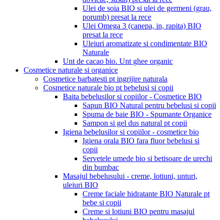
Ulei de soia BIO si ulei de germeni (grau,
porumb) presat la rece
Ulei Omega 3 (canepa, in, rapita) BIO
presat la rece
Uleiuri aromatizate si condimentate BIO
Naturale
Unt de cacao bio. Unt ghee organic
Cosmetice naturale si organice
Cosmetice barbatesti pt ingrijire naturala
Cosmetice naturale bio pt bebelusi si copii
Baita bebelusilor si copiilor - Cosmetice BIO
Sapun BIO Natural pentru bebelusi si copii
Spuma de baie BIO - Spumante Organice
Sampon si gel dus natural pt copii
Igiena bebelusilor si copiilor - cosmetice bio
Igiena orala BIO fara fluor bebelusi si
copii
Servetele umede bio si betisoare de urechi
din bumbac
Masajul bebelusului - creme, lotiuni, unturi,
uleiuri BIO
Creme faciale hidratante BIO Naturale pt
bebe si copii
Creme si lotiuni BIO pentru masajul