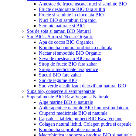
Amestec de fructe uscate, nuci si seminte BIO
Fructe deshidratate BIO fara sulfiti
Fructe si seminte in ciocolata BIO
Nuci BIO si samburi Organici
Seminte naturale si BIO
Sos de soia si tamari BIO Natural
Suc BIO - Sirop si Nectar Organic
Apa de cocos BIO Organica
Kombucha bautura probiotica naturala
Nectar si smoothie BIO Organic
Seva de mesteacan BIO naturala
Sirop de fructe BIO fara zahar
Siropuri medicinale terapeutice
Sucuri BIO fara zahar
Suc de legume BIO
Suc verde alcalinizant detoxifiant natural BIO
Supa bio, conserve si semipreparate
Superalimente BIO Raw Vegan si Naturale
Alge marine BIO si naturale
Apiterapeutice naturale BIO imunostimulatoare
Ciuperci medicinale BIO si naturale
Capsule si tablete pulberi BIO Raw Vegane
Colagen natural lichid. Colagen pudra si capsule
Kombucha si probiotice naturala
Macrobiotica japoneza - produse BIO si naturale