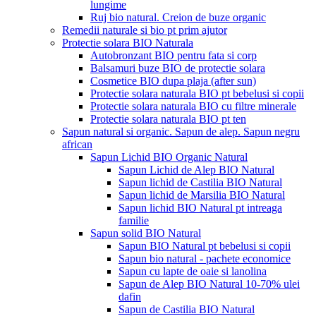
lungime
Ruj bio natural. Creion de buze organic
Remedii naturale si bio pt prim ajutor
Protectie solara BIO Naturala
Autobronzant BIO pentru fata si corp
Balsamuri buze BIO de protectie solara
Cosmetice BIO dupa plaja (after sun)
Protectie solara naturala BIO pt bebelusi si copii
Protectie solara naturala BIO cu filtre minerale
Protectie solara naturala BIO pt ten
Sapun natural si organic. Sapun de alep. Sapun negru
african
Sapun Lichid BIO Organic Natural
Sapun Lichid de Alep BIO Natural
Sapun lichid de Castilia BIO Natural
Sapun lichid de Marsilia BIO Natural
Sapun lichid BIO Natural pt intreaga
familie
Sapun solid BIO Natural
Sapun BIO Natural pt bebelusi si copii
Sapun bio natural - pachete economice
Sapun cu lapte de oaie si lanolina
Sapun de Alep BIO Natural 10-70% ulei
dafin
Sapun de Castilia BIO Natural