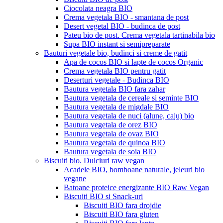
Ciocolata neagra BIO
Crema vegetala BIO - smantana de post
Desert vegetal BIO - budinca de post
Pateu bio de post. Crema vegetala tartinabila bio
Supa BIO instant si semipreparate
Bauturi vegetale bio, budinci si creme de gatit
Apa de cocos BIO si lapte de cocos Organic
Crema vegetala BIO pentru gatit
Deserturi vegetale - Budinca BIO
Bautura vegetala BIO fara zahar
Bautura vegetala de cereale si seminte BIO
Bautura vegetala de migdale BIO
Bautura vegetala de nuci (alune, caju) bio
Bautura vegetala de orez BIO
Bautura vegetala de ovaz BIO
Bautura vegetala de quinoa BIO
Bautura vegetala de soia BIO
Biscuiti bio. Dulciuri raw vegan
Acadele BIO, bomboane naturale, jeleuri bio
vegane
Batoane proteice energizante BIO Raw Vegan
Biscuiti BIO si Snack-uri
Biscuiti BIO fara drojdie
Biscuiti BIO fara gluten