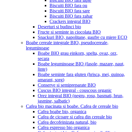
Biscuiti BIO fara lapte
Biscuiti BIO fara ou
Biscuiti BIO fara sare
Biscuiti BIO fara zahar
Crackers integral BIO
Deserturi si budinci bio
Fructe si seminte in ciocolata BIO
Snackuri BIO, napolitane, gaufre cu miere ECO
Boabe cereale integrale BIO, pseudocereale,
leguminoase
Boabe BIO grau einkorn, spelta, ovaz, orz,
secara
Boabe leguminoase BIO (fasole, mazare, naut,
linte)
Boabe seminte fara gluten (hrisca, mei, quinoa,
amarant, sorg)
Conserve si semipreparate BIO
Cuscus BIO integral - couscous organic
Orez integral BIO (negru, rosu, basmati, brun,
jasmine, salbatic)
Cafea bio macinata si boabe. Cafea de cereale bio
Cafea boabe bio, organica
Cafea de cicoare si cafea din cereale bio
Cafea decofeinizata natural, bio
Cafea espresso bio organica