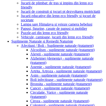
Jucarii de plimbat: de tras si impins din lemn eco
friendly
Jucarii de construit si jocuri pt dezvoltarea motricitatii
Jucarii educative din lemn eco friendly si jocuri de
societate
Lampa sare Himalaya si veioze camera bebelusi
Papusi, figurine, casute de papusi si mobilier
Puzzle-uri din lemn eco friendly
Vehicule, camioane, jucarii din lemn eco friendly
Suplimente Naturale si Remedii Naturiste
Afectiuni / Boli - Suplimente naturale (tratament)
Alcoolism - suplimente naturale (tratament)
Alergii - suplimente naturale (tratament)
Alzheimer (dementa) - suplimente naturale
(tratament)
Anemie - suplimente naturale (tratament)
Artrita. Artroza - suplimente naturale (tratament)
Astm - suplimente naturale (tratament)
Boli infectioase - suplimente naturale (tratament)
Bronsita - suplimente naturale (tratament)
Cancer - suplimente naturale (tratament)
Circulatie. Varice - suplimente naturale
(tratament)
Ciroza - suplimente naturale (tratament)
Colesterol - suplimente naturale (tratament)