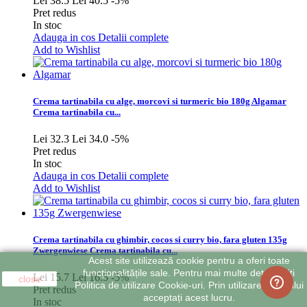
Lei 38.5
Lei 40.5
-5%
Pret redus
In stoc
Adauga in cos
Detalii complete
Add to Wishlist
Crema tartinabila cu alge, morcovi si turmeric bio 180g Algamar
Crema tartinabila cu...
Lei 32.3
Lei 34.0
-5%
Pret redus
In stoc
Adauga in cos
Detalii complete
Add to Wishlist
Crema tartinabila cu ghimbir, cocos si curry bio, fara gluten 135g
Zwergenwiese
Crema tartinabila cu...
Acest site utilizează cookie pentru a oferi toate
funcționalitățile sale. Pentru mai multe detalii citiți
Lei 15.7
Lei 16.5
-5%
close
Politica de utilizare Cookie-uri. Prin utilizarea site-ului
Pret redus
acceptați acest lucru.
In stoc