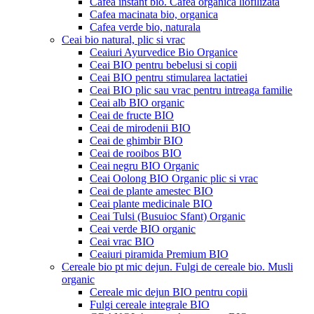
Cafea instant bio. Cafea organica liofilizata
Cafea macinata bio, organica
Cafea verde bio, naturala
Ceai bio natural, plic si vrac
Ceaiuri Ayurvedice Bio Organice
Ceai BIO pentru bebelusi si copii
Ceai BIO pentru stimularea lactatiei
Ceai BIO plic sau vrac pentru intreaga familie
Ceai alb BIO organic
Ceai de fructe BIO
Ceai de mirodenii BIO
Ceai de ghimbir BIO
Ceai de rooibos BIO
Ceai negru BIO Organic
Ceai Oolong BIO Organic plic si vrac
Ceai de plante amestec BIO
Ceai plante medicinale BIO
Ceai Tulsi (Busuioc Sfant) Organic
Ceai verde BIO organic
Ceai vrac BIO
Ceaiuri piramida Premium BIO
Cereale bio pt mic dejun. Fulgi de cereale bio. Musli
organic
Cereale mic dejun BIO pentru copii
Fulgi cereale integrale BIO