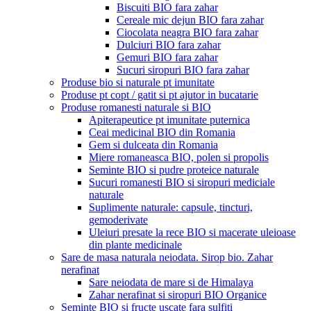
Biscuiti BIO fara zahar
Cereale mic dejun BIO fara zahar
Ciocolata neagra BIO fara zahar
Dulciuri BIO fara zahar
Gemuri BIO fara zahar
Sucuri siropuri BIO fara zahar
Produse bio si naturale pt imunitate
Produse pt copt / gatit si pt ajutor in bucatarie
Produse romanesti naturale si BIO
Apiterapeutice pt imunitate puternica
Ceai medicinal BIO din Romania
Gem si dulceata din Romania
Miere romaneasca BIO, polen si propolis
Seminte BIO si pudre proteice naturale
Sucuri romanesti BIO si siropuri mediciale
naturale
Suplimente naturale: capsule, tincturi,
gemoderivate
Uleiuri presate la rece BIO si macerate uleioase
din plante medicinale
Sare de masa naturala neiodata. Sirop bio. Zahar
nerafinat
Sare neiodata de mare si de Himalaya
Zahar nerafinat si siropuri BIO Organice
Seminte BIO si fructe uscate fara sulfiti