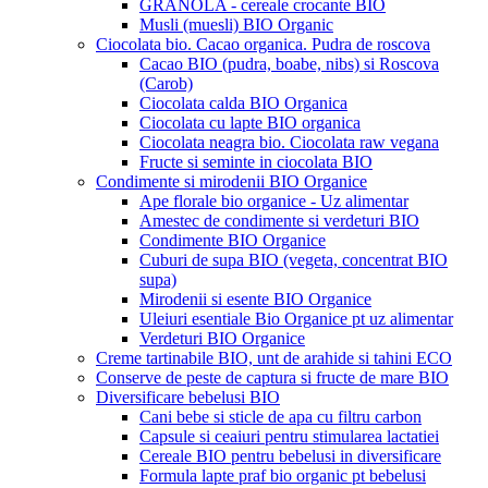
GRANOLA - cereale crocante BIO
Musli (muesli) BIO Organic
Ciocolata bio. Cacao organica. Pudra de roscova
Cacao BIO (pudra, boabe, nibs) si Roscova
(Carob)
Ciocolata calda BIO Organica
Ciocolata cu lapte BIO organica
Ciocolata neagra bio. Ciocolata raw vegana
Fructe si seminte in ciocolata BIO
Condimente si mirodenii BIO Organice
Ape florale bio organice - Uz alimentar
Amestec de condimente si verdeturi BIO
Condimente BIO Organice
Cuburi de supa BIO (vegeta, concentrat BIO
supa)
Mirodenii si esente BIO Organice
Uleiuri esentiale Bio Organice pt uz alimentar
Verdeturi BIO Organice
Creme tartinabile BIO, unt de arahide si tahini ECO
Conserve de peste de captura si fructe de mare BIO
Diversificare bebelusi BIO
Cani bebe si sticle de apa cu filtru carbon
Capsule si ceaiuri pentru stimularea lactatiei
Cereale BIO pentru bebelusi in diversificare
Formula lapte praf bio organic pt bebelusi