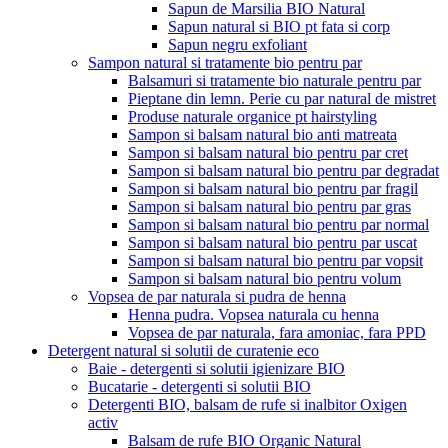
Sapun de Marsilia BIO Natural
Sapun natural si BIO pt fata si corp
Sapun negru exfoliant
Sampon natural si tratamente bio pentru par
Balsamuri si tratamente bio naturale pentru par
Pieptane din lemn. Perie cu par natural de mistret
Produse naturale organice pt hairstyling
Sampon si balsam natural bio anti matreata
Sampon si balsam natural bio pentru par cret
Sampon si balsam natural bio pentru par degradat
Sampon si balsam natural bio pentru par fragil
Sampon si balsam natural bio pentru par gras
Sampon si balsam natural bio pentru par normal
Sampon si balsam natural bio pentru par uscat
Sampon si balsam natural bio pentru par vopsit
Sampon si balsam natural bio pentru volum
Vopsea de par naturala si pudra de henna
Henna pudra. Vopsea naturala cu henna
Vopsea de par naturala, fara amoniac, fara PPD
Detergent natural si solutii de curatenie eco
Baie - detergenti si solutii igienizare BIO
Bucatarie - detergenti si solutii BIO
Detergenti BIO, balsam de rufe si inalbitor Oxigen
activ
Balsam de rufe BIO Organic Natural