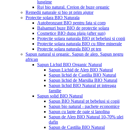
lungime
Ruj bio natural. Creion de buze organic
Remedii naturale si bio pt prim ajutor
Protectie solara BIO Naturala
Autobronzant BIO pentru fata si corp
Balsamuri buze BIO de protectie solara
Cosmetice BIO dupa plaja (after sun)
Protectie solara naturala BIO pt bebelusi si copii
Protectie solara naturala BIO cu filtre minerale
Protectie solara naturala BIO pt ten
Sapun natural si organic. Sapun de alep. Sapun negru
african
Sapun Lichid BIO Organic Natural
Sapun Lichid de Alep BIO Natural
Sapun lichid de Castilia BIO Natural
Sapun lichid de Marsilia BIO Natural
Sapun lichid BIO Natural pt intreaga
familie
Sapun solid BIO Natural
Sapun BIO Natural pt bebelusi si copii
Sapun bio natural - pachete economice
Sapun cu lapte de oaie si lanolina
Sapun de Alep BIO Natural 10-70% ulei
dafin
Sapun de Castilia BIO Natural