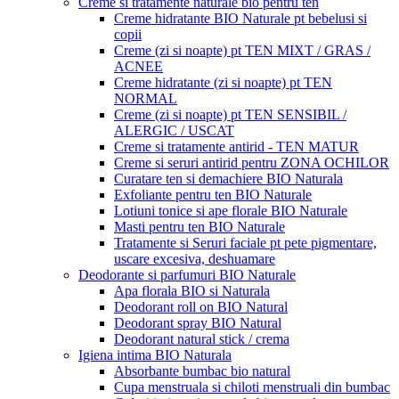
Creme si tratamente naturale bio pentru ten
Creme hidratante BIO Naturale pt bebelusi si
copii
Creme (zi si noapte) pt TEN MIXT / GRAS /
ACNEE
Creme hidratante (zi si noapte) pt TEN
NORMAL
Creme (zi si noapte) pt TEN SENSIBIL /
ALERGIC / USCAT
Creme si tratamente antirid - TEN MATUR
Creme si seruri antirid pentru ZONA OCHILOR
Curatare ten si demachiere BIO Naturala
Exfoliante pentru ten BIO Naturale
Lotiuni tonice si ape florale BIO Naturale
Masti pentru ten BIO Naturale
Tratamente si Seruri faciale pt pete pigmentare,
uscare excesiva, deshuamare
Deodorante si parfumuri BIO Naturale
Apa florala BIO si Naturala
Deodorant roll on BIO Natural
Deodorant spray BIO Natural
Deodorant natural stick / crema
Igiena intima BIO Naturala
Absorbante bumbac bio natural
Cupa menstruala si chiloti menstruali din bumbac