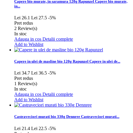
Capere bio murate, in saramura 120g Rapunzel
Capere bio murate,
in...
Lei 26.1
Lei 27.5
-5%
Pret redus
2
Review(s)
In stoc
Adauga in cos
Detalii complete
Add to Wishlist
Capere in ulei de masline bio 120g Rapunzel
Capere in ulei de...
Lei 34.7
Lei 36.5
-5%
Pret redus
1
Review(s)
In stoc
Adauga in cos
Detalii complete
Add to Wishlist
Castraveciori murati bio 330g Dennree
Castraveciori murati...
Lei 21.4
Lei 22.5
-5%