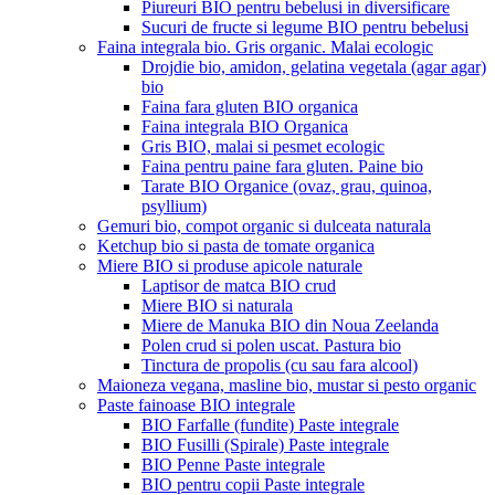
Piureuri BIO pentru bebelusi in diversificare
Sucuri de fructe si legume BIO pentru bebelusi
Faina integrala bio. Gris organic. Malai ecologic
Drojdie bio, amidon, gelatina vegetala (agar agar)
bio
Faina fara gluten BIO organica
Faina integrala BIO Organica
Gris BIO, malai si pesmet ecologic
Faina pentru paine fara gluten. Paine bio
Tarate BIO Organice (ovaz, grau, quinoa,
psyllium)
Gemuri bio, compot organic si dulceata naturala
Ketchup bio si pasta de tomate organica
Miere BIO si produse apicole naturale
Laptisor de matca BIO crud
Miere BIO si naturala
Miere de Manuka BIO din Noua Zeelanda
Polen crud si polen uscat. Pastura bio
Tinctura de propolis (cu sau fara alcool)
Maioneza vegana, masline bio, mustar si pesto organic
Paste fainoase BIO integrale
BIO Farfalle (fundite) Paste integrale
BIO Fusilli (Spirale) Paste integrale
BIO Penne Paste integrale
BIO pentru copii Paste integrale