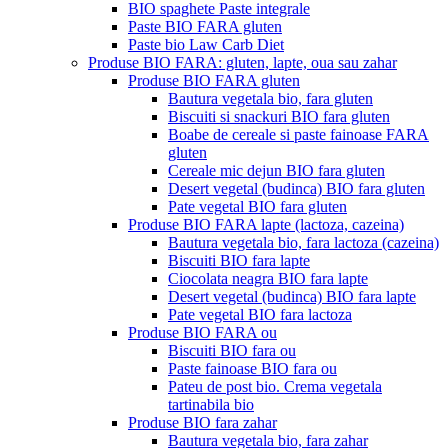
BIO spaghete Paste integrale
Paste BIO FARA gluten
Paste bio Law Carb Diet
Produse BIO FARA: gluten, lapte, oua sau zahar
Produse BIO FARA gluten
Bautura vegetala bio, fara gluten
Biscuiti si snackuri BIO fara gluten
Boabe de cereale si paste fainoase FARA
gluten
Cereale mic dejun BIO fara gluten
Desert vegetal (budinca) BIO fara gluten
Pate vegetal BIO fara gluten
Produse BIO FARA lapte (lactoza, cazeina)
Bautura vegetala bio, fara lactoza (cazeina)
Biscuiti BIO fara lapte
Ciocolata neagra BIO fara lapte
Desert vegetal (budinca) BIO fara lapte
Pate vegetal BIO fara lactoza
Produse BIO FARA ou
Biscuiti BIO fara ou
Paste fainoase BIO fara ou
Pateu de post bio. Crema vegetala
tartinabila bio
Produse BIO fara zahar
Bautura vegetala bio, fara zahar