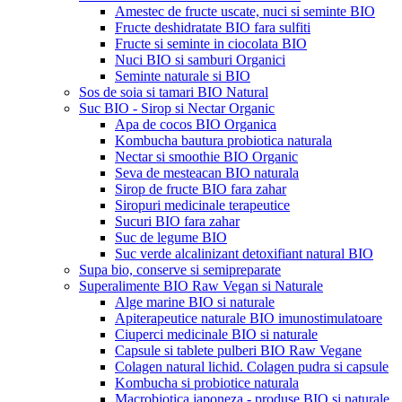
Amestec de fructe uscate, nuci si seminte BIO
Fructe deshidratate BIO fara sulfiti
Fructe si seminte in ciocolata BIO
Nuci BIO si samburi Organici
Seminte naturale si BIO
Sos de soia si tamari BIO Natural
Suc BIO - Sirop si Nectar Organic
Apa de cocos BIO Organica
Kombucha bautura probiotica naturala
Nectar si smoothie BIO Organic
Seva de mesteacan BIO naturala
Sirop de fructe BIO fara zahar
Siropuri medicinale terapeutice
Sucuri BIO fara zahar
Suc de legume BIO
Suc verde alcalinizant detoxifiant natural BIO
Supa bio, conserve si semipreparate
Superalimente BIO Raw Vegan si Naturale
Alge marine BIO si naturale
Apiterapeutice naturale BIO imunostimulatoare
Ciuperci medicinale BIO si naturale
Capsule si tablete pulberi BIO Raw Vegane
Colagen natural lichid. Colagen pudra si capsule
Kombucha si probiotice naturala
Macrobiotica japoneza - produse BIO si naturale