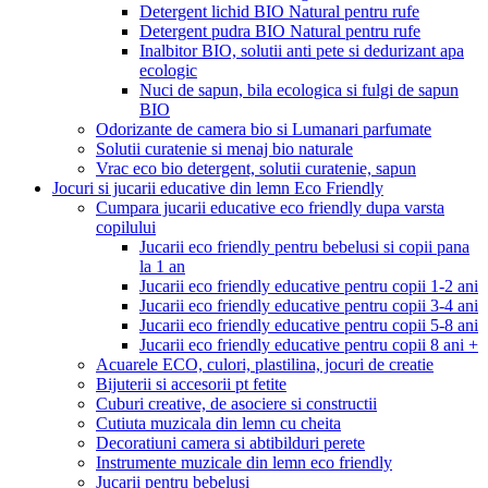
Detergent lichid BIO Natural pentru rufe
Detergent pudra BIO Natural pentru rufe
Inalbitor BIO, solutii anti pete si dedurizant apa
ecologic
Nuci de sapun, bila ecologica si fulgi de sapun
BIO
Odorizante de camera bio si Lumanari parfumate
Solutii curatenie si menaj bio naturale
Vrac eco bio detergent, solutii curatenie, sapun
Jocuri si jucarii educative din lemn Eco Friendly
Cumpara jucarii educative eco friendly dupa varsta
copilului
Jucarii eco friendly pentru bebelusi si copii pana
la 1 an
Jucarii eco friendly educative pentru copii 1-2 ani
Jucarii eco friendly educative pentru copii 3-4 ani
Jucarii eco friendly educative pentru copii 5-8 ani
Jucarii eco friendly educative pentru copii 8 ani +
Acuarele ECO, culori, plastilina, jocuri de creatie
Bijuterii si accesorii pt fetite
Cuburi creative, de asociere si constructii
Cutiuta muzicala din lemn cu cheita
Decoratiuni camera si abtibilduri perete
Instrumente muzicale din lemn eco friendly
Jucarii pentru bebelusi