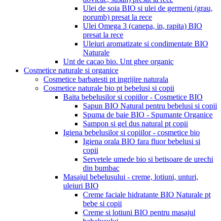
Ulei de soia BIO si ulei de germeni (grau,
porumb) presat la rece
Ulei Omega 3 (canepa, in, rapita) BIO
presat la rece
Uleiuri aromatizate si condimentate BIO
Naturale
Unt de cacao bio. Unt ghee organic
Cosmetice naturale si organice
Cosmetice barbatesti pt ingrijire naturala
Cosmetice naturale bio pt bebelusi si copii
Baita bebelusilor si copiilor - Cosmetice BIO
Sapun BIO Natural pentru bebelusi si copii
Spuma de baie BIO - Spumante Organice
Sampon si gel dus natural pt copii
Igiena bebelusilor si copiilor - cosmetice bio
Igiena orala BIO fara fluor bebelusi si
copii
Servetele umede bio si betisoare de urechi
din bumbac
Masajul bebelusului - creme, lotiuni, unturi,
uleiuri BIO
Creme faciale hidratante BIO Naturale pt
bebe si copii
Creme si lotiuni BIO pentru masajul