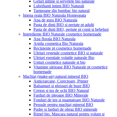
Geluri intime si servetele bio naturale
Lubrifianti intimi BIO Naturali
Tampoane din bumbac bio natural
Igiena orala BIO Naturala Homeopata
Apa de gura BIO Naturala
Pasta de dinti BIO si periute pt adulti
Pasta de dinti BIO, periute pt copii si bebelusi
Ingrediente BIO Naturale cosmetice homemade
Apa florala BIO Naturala
Argila cosmetica Bio Naturala
Recipiente pt cosmetice homemade
Uleiuri vegetale cosmetice BIO si naturale
Uleiuri esentiale volatile naturale Bio
Unturi cosmetice naturale si bio
Vitamine uleioase BIO Naturale pt cosmetice
homemade
Machiaj (make-up) natural mineral BIO
Anticearcane, Corectoare, Primer
Balsamuri si glossuri de buze BIO
Creion si tus de ochi BIO Natural
Farduri de pleoape BIO Minerale
Fonduri de ten si nuantatoare BIO Naturale
Pensule pentru machiaj mineral BIO
Pudre si farduri de obraz BIO minerale
Rimel bio. Mascara natural pentru volum si