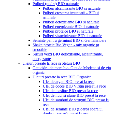
Pulberi (pudre) BIO naturale
Pulberi alcalinizante BIO si naturale
Pulberi cresterea imunitatii - BIO si
naturale
Pulberi detoxifiante BIO si naturale
Pulberi energizante BIO si naturale
Pulberi proteice BIO si naturale
Pulberi vitaminizante BIO si naturale
Seminte pentru germinat BIO si Germinatoare
Shake proteic Bio Vegan - mix organic pt
smoothie
Sucuri verzi BIO detoxifiante, alcalinizante,
energizante
Uleiuri presate la rece si oteturi BIO
Otet cidru de mere bio. Otet de Modena si de vin
organic
Uleiuri presate la rece BIO Organice
Ulei de argan BIO presat la rece
Ulei de cocos BIO Virgin presat la rece
Ulei de masline BIO presat la rece
Ulei de nuci si alune BIO presat la rece
Ulei de samburi de struguri BIO presat la
rece
Ulei de seminte BIO (floarea soarelui,
dovleac, susan) presat la rece