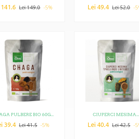
 141.6
Lei 49.4
-5%
-
Lei 149.0
Lei 52.0
GA PULBERE BIO 60G...
CIUPERCI MESIMA..
i 39.4
Lei 40.4
-5%
-
Lei 41.5
Lei 42.5