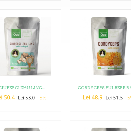
CIUPERCI ZHU LING...
CORDYCEPS PULBERE RA
i 50.4
Lei 48.9
-5%
-
Lei 53.0
Lei 51.5