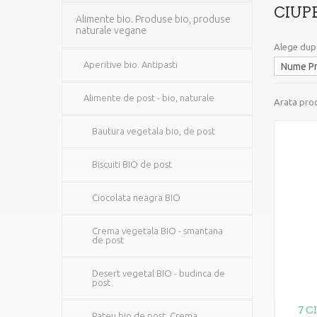
CIUP
Alimente bio. Produse bio, produse
naturale vegane
Alege dup
Aperitive bio. Antipasti
Alimente de post - bio, naturale
Arata prod
Bautura vegetala bio, de post
Biscuiti BIO de post
Ciocolata neagra BIO
Crema vegetala BIO - smantana
de post
Desert vegetal BIO - budinca de
post
7 C
Pateu bio de post. Crema