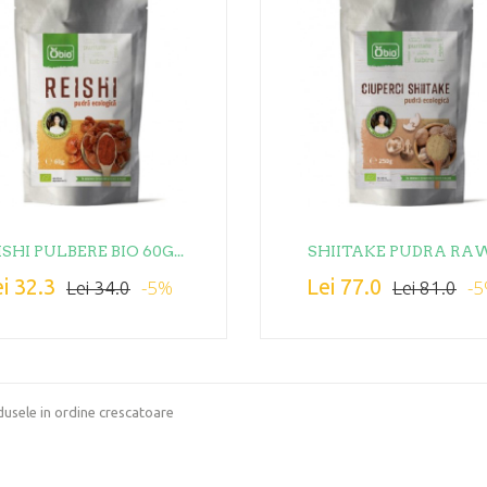
ISHI PULBERE BIO 60G...
SHIITAKE PUDRA RAW.
i 32.3
Lei 77.0
-5%
-
Lei 34.0
Lei 81.0
usele in ordine crescatoare