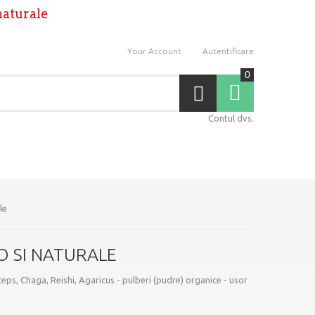
naturale
Your Account
Autentificare
0
Coş
Contul dvs.
le
O SI NATURALE
eps, Chaga, Reishi, Agaricus - pulberi (pudre) organice - usor