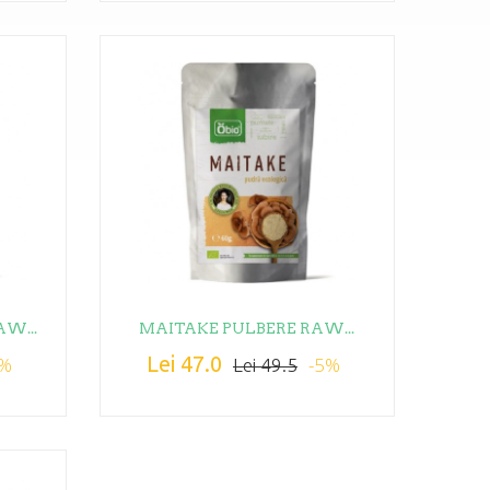
W...
MAITAKE PULBERE RAW...
Lei 47.0
5%
-5%
Lei 49.5