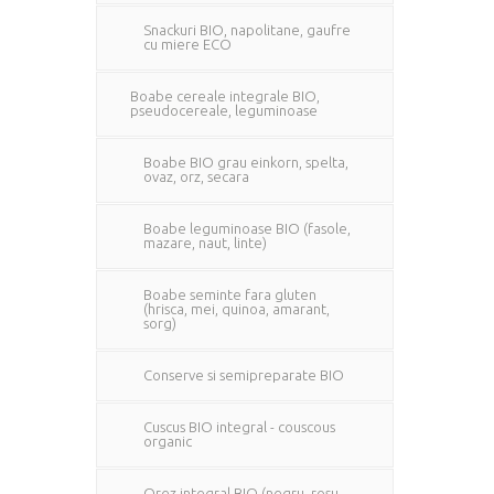
Snackuri BIO, napolitane, gaufre
cu miere ECO
Boabe cereale integrale BIO,
pseudocereale, leguminoase
Boabe BIO grau einkorn, spelta,
ovaz, orz, secara
Boabe leguminoase BIO (fasole,
mazare, naut, linte)
Boabe seminte fara gluten
(hrisca, mei, quinoa, amarant,
sorg)
Conserve si semipreparate BIO
Cuscus BIO integral - couscous
organic
Orez integral BIO (negru, rosu,