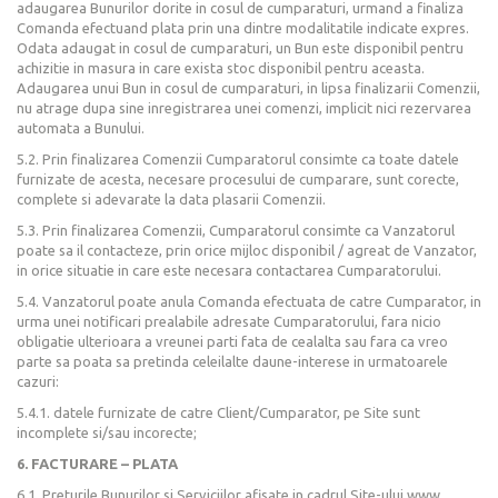
adaugarea Bunurilor dorite in cosul de cumparaturi, urmand a finaliza
Comanda efectuand plata prin una dintre modalitatile indicate expres.
Odata adaugat in cosul de cumparaturi, un Bun este disponibil pentru
achizitie in masura in care exista stoc disponibil pentru aceasta.
Adaugarea unui Bun in cosul de cumparaturi, in lipsa finalizarii Comenzii,
nu atrage dupa sine inregistrarea unei comenzi, implicit nici rezervarea
automata a Bunului.
5.2. Prin finalizarea Comenzii Cumparatorul consimte ca toate datele
furnizate de acesta, necesare procesului de cumparare, sunt corecte,
complete si adevarate la data plasarii Comenzii.
5.3. Prin finalizarea Comenzii, Cumparatorul consimte ca Vanzatorul
poate sa il contacteze, prin orice mijloc disponibil / agreat de Vanzator,
in orice situatie in care este necesara contactarea Cumparatorului.
5.4. Vanzatorul poate anula Comanda efectuata de catre Cumparator, in
urma unei notificari prealabile adresate Cumparatorului, fara nicio
obligatie ulterioara a vreunei parti fata de cealalta sau fara ca vreo
parte sa poata sa pretinda celeilalte daune-interese in urmatoarele
cazuri:
5.4.1. datele furnizate de catre Client/Cumparator, pe Site sunt
incomplete si/sau incorecte;
6. FACTURARE – PLATA
6.1. Preturile Bunurilor si Serviciilor afisate in cadrul Site-ului www.