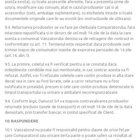
acesta exista), cu toate accesoriile aferente, fara a prezenta urme de
uzura, modificare sau consum, atat in cazul produselor cat si al
accesoriilor (cutii, ambalaje suplimentare), cu etichetele intacte si toate
documentele originale care le-au insotit (ex: instructiunile de utilizare).
9.4. Returnarea produselor se va face pe cheltuiala Cumparatorului, fara
intarziere nejustificata si in decurs de cel mult 14 zile de la data la care
acesta a comunicat Vanzatorului decizia sa de retragere din contract in
conformitate cu art. 11. Termenul este respectat daca produsele sunt
trimise inapoi de consumator inainte de expirarea perioadei de 14 zile
(art.14, alin.1).
9.5. La primire, coletul va fi verificat pentru a se constata daca
indeplineste conditiile mai sus mentionate, in caz contrar acesta va fi
refuzat. Astfel, vor fi refuzate coletele care contin produse in alta stare
decat cea in care au fost livrate, cele a caror returnare nu a fost
notificata in prealabil, precum si cele care contin produse deteriorate in
timpul transportului ca urmare a ambalarii necorespunzatoare.
9.6. Conform legii, Danucol Srl va inapoia contravaloarea produselor
returnate (exclusiv taxele de transport) in cel mult 14 de zile de la data
denuntarii, prin transfer bancar, in contul specificat de Client.
10. RASPUNDERE
10.1. Vanzatorul nu poate fi responsabil pentru daune de orice fel pe
care Cumparatorul sau oricare terta parte o poate suferi ca rezultat al