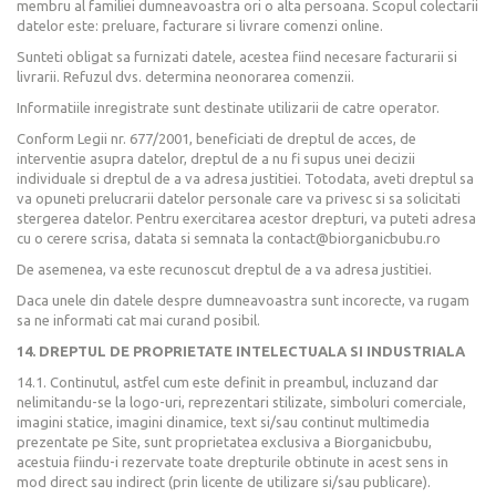
membru al familiei dumneavoastra ori o alta persoana. Scopul colectarii
datelor este: preluare, facturare si livrare comenzi online.
Sunteti obligat sa furnizati datele, acestea fiind necesare facturarii si
livrarii. Refuzul dvs. determina neonorarea comenzii.
Informatiile inregistrate sunt destinate utilizarii de catre operator.
Conform Legii nr. 677/2001, beneficiati de dreptul de acces, de
interventie asupra datelor, dreptul de a nu fi supus unei decizii
individuale si dreptul de a va adresa justitiei. Totodata, aveti dreptul sa
va opuneti prelucrarii datelor personale care va privesc si sa solicitati
stergerea datelor. Pentru exercitarea acestor drepturi, va puteti adresa
cu o cerere scrisa, datata si semnata la contact@biorganicbubu.ro
De asemenea, va este recunoscut dreptul de a va adresa justitiei.
Daca unele din datele despre dumneavoastra sunt incorecte, va rugam
sa ne informati cat mai curand posibil.
14. DREPTUL DE PROPRIETATE INTELECTUALA SI INDUSTRIALA
14.1. Continutul, astfel cum este definit in preambul, incluzand dar
nelimitandu-se la logo-uri, reprezentari stilizate, simboluri comerciale,
imagini statice, imagini dinamice, text si/sau continut multimedia
prezentate pe Site, sunt proprietatea exclusiva a Biorganicbubu,
acestuia fiindu-i rezervate toate drepturile obtinute in acest sens in
mod direct sau indirect (prin licente de utilizare si/sau publicare).