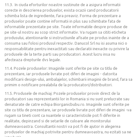
11.3. In ciuda eforturilor noastre sustinute de a asigura informatii
corecte in descrierea produselor, exista ocazii cand producatorii
schimba lista de ingrediente, fara preaviz. Forma de prezentare a
produselor poate contine informatii in plus sau schimbate fata de
informatiile prezentate pe site. Toate informatiile despre produse de
pe site-ul nostru au scop strict informativ. Va rugam sa cititi eticheta
produsului, atentionarile si instructiunile afisate pe produs inainte de a
consuma sau folosi produsul respectiv. Danucol Srl nu isi asuma nici o
responsabilitate pentru inexactitati sau declaratii inexacte cu privire la
produsele de la terte parti sau producatori. Acest lucru insa nu
afecteaza drepturile dvs legale.
11.4. Pozele produselor: Imaginile sunt oferite pe site cu titlu de
prezentare, iar produsele livrate pot diferi de imagini - datorita
modificarii design-ului, ambalajelor, schimbarii imaginii de brand, fara sa
primim o notificare prealabila de la producatori/distribuitori.
11.5. Produsele de machiaj: Pozele produselor provin direct de la
producatori sau reprezentantii lor in Romania si nu sunt prelucrate sau
denaturate de catre echipa Biorganicbubu.ro. Imaginile sunt oferite pe
site cu titlu de prezentare, iar produsele livrate pot diferi de imagini -va
rugam sa tineti cont ca nuantele si caracteristicile pot fi diferite in
realitate, depinzand si de setarile de culoare ale monitorului
dumneavoastra. Consultantii nostri va pot fi de ajutor in alegerea
produselor de machiaj potrivite pentru dumneavoastra, nu ezitati sa ne