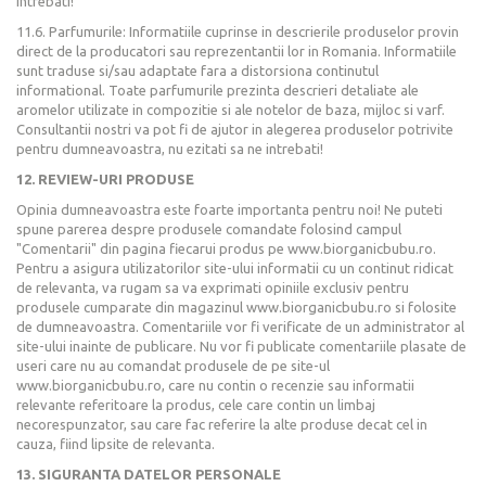
intrebati!
11.6. Parfumurile: Informatiile cuprinse in descrierile produselor provin
direct de la producatori sau reprezentantii lor in Romania. Informatiile
sunt traduse si/sau adaptate fara a distorsiona continutul
informational. Toate parfumurile prezinta descrieri detaliate ale
aromelor utilizate in compozitie si ale notelor de baza, mijloc si varf.
Consultantii nostri va pot fi de ajutor in alegerea produselor potrivite
pentru dumneavoastra, nu ezitati sa ne intrebati!
12. REVIEW-URI PRODUSE
Opinia dumneavoastra este foarte importanta pentru noi! Ne puteti
spune parerea despre produsele comandate folosind campul
"Comentarii" din pagina fiecarui produs pe www.biorganicbubu.ro.
Pentru a asigura utilizatorilor site-ului informatii cu un continut ridicat
de relevanta, va rugam sa va exprimati opiniile exclusiv pentru
produsele cumparate din magazinul www.biorganicbubu.ro si folosite
de dumneavoastra. Comentariile vor fi verificate de un administrator al
site-ului inainte de publicare. Nu vor fi publicate comentariile plasate de
useri care nu au comandat produsele de pe site-ul
www.biorganicbubu.ro, care nu contin o recenzie sau informatii
relevante referitoare la produs, cele care contin un limbaj
necorespunzator, sau care fac referire la alte produse decat cel in
cauza, fiind lipsite de relevanta.
13. SIGURANTA DATELOR PERSONALE