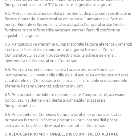
Biorganicbubu.ro includ T.V.A. conform legislatiei in vigoare.
6.2. Pretul, modalitatea de plata si termenul de plata sunt specificate in
fiecare Comanda. Vanzatorul va emite catre Cumparator o factura
pentru Bunurile si Serviciile livrate, obligatia Cumparatorului fiind sa
furnizeze toate informatiile necesare emiterii facturii conform cu
legislatia in vigoare.
6.3. Vanzatorul va transmite Cumparatorului factura aferenta Comenzii
exclusiv in format electronic, prin adaugarea facturii in Contul
Cumparatorului sau prin posta electronica, la adresa de e-mail
mentionata de Cumparator in Contul sau.
6.4. Pentru o corecta comunicare a facturii aferente Comenzii,
Cumparatorului ii revin obligatiile de a-si actualiza ori de cate ori este
cazul datele din Contul sau si de a accesa informatiile si documentele
aferente fiecarei Comenzi, existente in Cont.
6.5. Prin aceasta modalitate de comunicare Cumparatorul, accesand
Contul sau, va detine o evidenta a comenzilor plasate pe
Biorganicbubu.ro
6.6. Prin trimiterea Comenzii, Cumparatorul isi exprima acordul sa
primeasca facturile in format printat sau prin intermediul postei
electronice, la adresa de e-mail mentionata in Contul sau.
7. REDUCERI PROMOTIONALE, DISCOUNT DE LOIALITATE