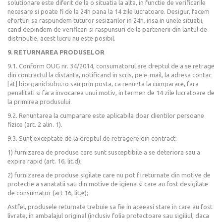
solutionare este diferit de la o situatia la alta, in functie de verificarile
necesare si poate fi de la 24h pana la 14 zile lucratoare. Desigur, facem
eforturi sa raspundem tuturor sesizarilor in 24h, insa in unele situatii,
cand depindem de verificari si raspunsuri de la partenerii din lantul de
distributie, acest lucru nu este posibil.
9. RETURNAREA PRODUSELOR
9.1. Conform OUG nr. 34/2014, consumatorul are dreptul de a se retrage
din contractul la distanta, notificand in scris, pe e-mail, la adresa contac
[at] biorganicbubu.ro sau prin posta, ca renunta la cumparare, fara
penalitati si fara invocarea unui motiv, in termen de 14 zile lucratoare de
la primirea produsului.
9.2. Renuntarea la cumparare este aplicabila doar clientilor persoane
fizice (art. 2 alin. 1).
9.3. Sunt exceptate de la dreptul de retragere din contract:
1) furnizarea de produse care sunt susceptibile a se deteriora sau a
expira rapid (art. 16, lit.d);
2) furnizarea de produse sigilate care nu pot fi returnate din motive de
protectie a sanatatii sau din motive de igiena si care au fost desigilate
de consumator (art 16, lit.e);
Astfel, produsele returnate trebuie sa fie in aceeasi stare in care au fost
livrate, in ambalajul original (inclusiv folia protectoare sau sigiliul, daca