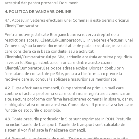
acceptul dat pentru prezentul Document.
4. POLITICA DE VANZARE ONLINE
4.1. Accesul in vederea efectuarii unei Comenzii ii este permis oricarui
Client/Cumparator.
Pentru motive justificate Biorganicbubu isi rezerva dreptul de a
restrictiona accesul Clientului/Cumparatorului in vederea efectuarii unei
Comenzi si/sau la unele din modalitatile de plata acceptate, in cazul in
care considera ca in baza conduitei sau a activitatii
Clientului/Cumparatorului pe Site, actiunile acestuia ar putea prejudicia
in vreun fel Biorganicbubu.ro. In oricare dintre aceste cazuri,
Clientul/Cumparatorul se poate adresa echipei Biorganicbubu prin
formularul de contact de pe Site, pentru a fi informat cu privire la
motivele care au condus la aplicarea masurilor sus mentionate.
4.2. Dupa efectuarea comenzii, Cumparatorul va primi un mail care
contine o factura proforma si care confirma inregistrarea comenzii pe
site. Factura proforma confirma inregistrarea comenzii in sistem, dar nu
si obligativitatea onorarii acesteia. Comanda va fi procesata si livrata in
functie de stocurile disponibile.
4.3. Toate preturile produselor în Site sunt exprimate in RON. Preturile
nu includ taxele de transport. Taxele de transport sunt calculate de
sistem si vor fi afisate la finalizarea comenzii.
4.4. Promotiile, reducerile de pret - Toate promotiile prezente in site