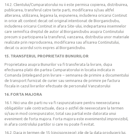
14.2. Clientului/Cumparatorului nu ii este permisa copierea, distribuirea,
publicarea, transferul catre terte parti, modificarea si/sau altfel
alterarea, utilizarea, legarea la, expunerea, includerea oricarui Continut
in orice alt context decat cel original intentionat de Biorganicbubu,
includerea oricarui Continut in afara Site-ului, indepartarea insemnelor
care semnifica dreptul de autor al Biorganicbubu asupra Continutului
precum si participarea la transferul, vanzarea, distributia unor materiale
realizate prin reproducerea, modificarea sau afisarea Continutului,
decat cu acordul scris expres al Biorganicbubu.
15. TRANSFERUL PROPRIETATII BUNURILOR
Proprietatea asupra Bunurilor va fi transferata la livrare, dupa
efectuarea platii din partea Cumparatorului in locatia indicata in
Comanda (intelegand prin livrare – semnarea de primire a documentului
de transport furnizat de curier sau semnarea de primire pe factura
fiscala in cazul livrarilor efectuate de personalul Vanzatorului
16. FORTA MAJORA
16.1. Nici una din parti nu va fi raspunzatoare pentru neexecutarea
obligatiilor sale contractuale, daca o astfel de neexecutare la termen
si/sau in mod corespunzator, total sau partial este datorata unui
eveniment de forta majora. Forta majora este evenimentul imprevizibil,
in afara controlului partilor si care nu poate fi evitat.
16.2. Daca in termen de 15 (cincisprezece) zile de la data producerii lui,