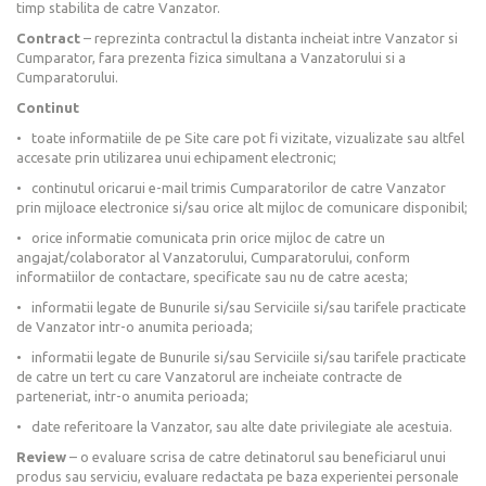
timp stabilita de catre Vanzator.
Contract
– reprezinta contractul la distanta incheiat intre Vanzator si
Cumparator, fara prezenta fizica simultana a Vanzatorului si a
Cumparatorului.
Continut
• toate informatiile de pe Site care pot fi vizitate, vizualizate sau altfel
accesate prin utilizarea unui echipament electronic;
• continutul oricarui e-mail trimis Cumparatorilor de catre Vanzator
prin mijloace electronice si/sau orice alt mijloc de comunicare disponibil;
• orice informatie comunicata prin orice mijloc de catre un
angajat/colaborator al Vanzatorului, Cumparatorului, conform
informatiilor de contactare, specificate sau nu de catre acesta;
• informatii legate de Bunurile si/sau Serviciile si/sau tarifele practicate
de Vanzator intr-o anumita perioada;
• informatii legate de Bunurile si/sau Serviciile si/sau tarifele practicate
de catre un tert cu care Vanzatorul are incheiate contracte de
parteneriat, intr-o anumita perioada;
• date referitoare la Vanzator, sau alte date privilegiate ale acestuia.
Review
– o evaluare scrisa de catre detinatorul sau beneficiarul unui
produs sau serviciu, evaluare redactata pe baza experientei personale