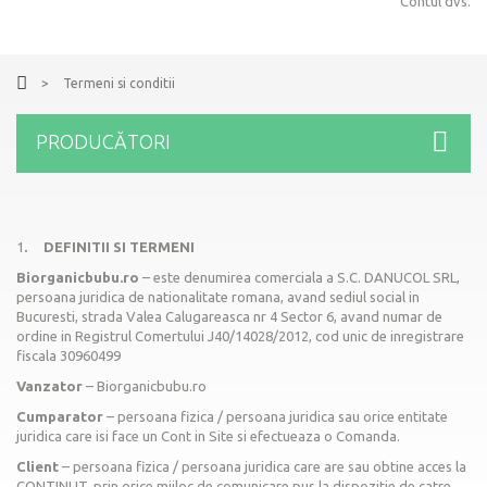
Contul dvs.
>
Termeni si conditii
PRODUCĂTORI
1
. DEFINITII SI TERMENI
Biorganicbubu.ro
– este denumirea comerciala a S.C. DANUCOL SRL,
persoana juridica de nationalitate romana, avand sediul social in
Bucuresti, strada Valea Calugareasca nr 4 Sector 6, avand numar de
ordine in Registrul Comertului J40/14028/2012, cod unic de inregistrare
fiscala 30960499
Vanzator
– Biorganicbubu.ro
Cumparator
– persoana fizica / persoana juridica sau orice entitate
juridica care isi face un Cont in Site si efectueaza o Comanda.
Client
– persoana fizica / persoana juridica care are sau obtine acces la
CONTINUT, prin orice mijloc de comunicare pus la dispozitie de catre