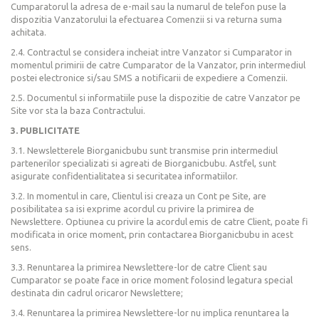
Cumparatorul la adresa de e-mail sau la numarul de telefon puse la
dispozitia Vanzatorului la efectuarea Comenzii si va returna suma
achitata.
2.4. Contractul se considera incheiat intre Vanzator si Cumparator in
momentul primirii de catre Cumparator de la Vanzator, prin intermediul
postei electronice si/sau SMS a notificarii de expediere a Comenzii.
2.5. Documentul si informatiile puse la dispozitie de catre Vanzator pe
Site vor sta la baza Contractului.
3. PUBLICITATE
3.1. Newsletterele Biorganicbubu sunt transmise prin intermediul
partenerilor specializati si agreati de Biorganicbubu. Astfel, sunt
asigurate confidentialitatea si securitatea informatiilor.
3.2. In momentul in care, Clientul isi creaza un Cont pe Site, are
posibilitatea sa isi exprime acordul cu privire la primirea de
Newslettere. Optiunea cu privire la acordul emis de catre Client, poate fi
modificata in orice moment, prin contactarea Biorganicbubu in acest
sens.
3.3. Renuntarea la primirea Newslettere-lor de catre Client sau
Cumparator se poate face in orice moment folosind legatura special
destinata din cadrul oricaror Newslettere;
3.4. Renuntarea la primirea Newslettere-lor nu implica renuntarea la