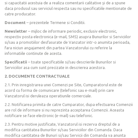
si capacitatii acestuia de a realiza comentarii calitative și de a spune
daca produsul sau serviciul respecta sau nu specificatiile mentionate de
catre producator.
Document
– prezentele Termene si Conditii.
Newsletter
– mijloc de informare periodic, exclusiv electronic,
respectiv posta electronica (e-mail, SMS) asupra Bunurilor si Serviciilor
si/sau a promotiilor desfasurate de Vanzator intr-o anumita perioada,
fara niciun angajament din partea Vanzatorului cu referire la
informatiile continute de acesta.
Specificatii
– toate specificatiile si/sau descrierile Bunurilor si
Serviciilor asa cum sunt precizate in descrierea acestora.
2. DOCUMENTE CONTRACTUALE
2.1. Prin inregistrarea unei Comenzi pe Site, Cumparatorul este de
acord cu forma de comunicare (telefonic sau e-mail) prin care
Vanzatorul isi deruleaza operatiunile comerciale.
2.2. Notificarea primita de catre Cumparator, dupa efectuarea Comenzii
are rol de informare si nu reprezinta acceptarea Comenzii. Aceasta
notificare se face electronic (e-mail) sau telefonic.
2.3. Pentru motive justificate, Vanzatorul isi rezerva dreptul de a
modifica cantitatea Bunurilor si/sau Serviciilor din Comanda. Daca
modifica cantitatea de Bunuri si/sau Servicii din Comanda va anunta