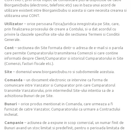
Biorganicbubu (electronic, telefonic etc) sau in baza unui acord de
utilizare existent intre Biorganicbubu si acesta si care necesita crearea si
utilizarea unui CONT.
Utilizator
– orice persoana fizica/juridica inregistrata pe Site, care,
prin finalizarea procesului de creare a Contului, si-a dat acordul cu
privire la clauzele specifice site-ului din sectiunea Termeni si Conditii
Generale.
Cont
– sectiunea din Site formata dintr-o adresa de e-mail si o parola
care permite Cumparatorului transmiterea Comenzii si care contine
informatii despre Client/Cumparator si istoricul Cumparatorului in Site
(Comenzi, facturi fiscale etc.).
Site
– domeniul www.biorganicbubu.ro si subdomeniile acestuia.
Comanda
– un document electronic ce intervine ca forma de
comunicare intre Vanzator si Cumparator prin care Cumparatorul
transmite Vanzatorului, prin intermediul Site-ului intentia sa de a
achizitiona Bunuri de pe Site.
Bunuri
– orice produs mentionat in Comanda, care urmeaza a fi
furnizat de catre Vanzator, Cumparatorului ca urmare a Contractului
incheiat.
Campanie
– actiunea de a expune in scop comercial, un numar finit de
Bunuri avand un stoc limitat si predefinit, pentru o perioada limitata de