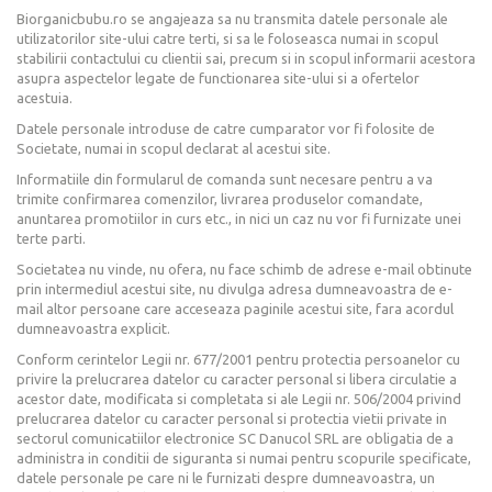
Biorganicbubu.ro se angajeaza sa nu transmita datele personale ale
utilizatorilor site-ului catre terti, si sa le foloseasca numai in scopul
stabilirii contactului cu clientii sai, precum si in scopul informarii acestora
asupra aspectelor legate de functionarea site-ului si a ofertelor
acestuia.
Datele personale introduse de catre cumparator vor fi folosite de
Societate, numai in scopul declarat al acestui site.
Informatiile din formularul de comanda sunt necesare pentru a va
trimite confirmarea comenzilor, livrarea produselor comandate,
anuntarea promotiilor in curs etc., in nici un caz nu vor fi furnizate unei
terte parti.
Societatea nu vinde, nu ofera, nu face schimb de adrese e-mail obtinute
prin intermediul acestui site, nu divulga adresa dumneavoastra de e-
mail altor persoane care acceseaza paginile acestui site, fara acordul
dumneavoastra explicit.
Conform cerintelor Legii nr. 677/2001 pentru protectia persoanelor cu
privire la prelucrarea datelor cu caracter personal si libera circulatie a
acestor date, modificata si completata si ale Legii nr. 506/2004 privind
prelucrarea datelor cu caracter personal si protectia vietii private in
sectorul comunicatiilor electronice SC Danucol SRL are obligatia de a
administra in conditii de siguranta si numai pentru scopurile specificate,
datele personale pe care ni le furnizati despre dumneavoastra, un