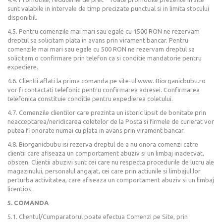
sunt valabile in intervale de timp precizate punctual si in limita stocului
disponibil.
4.5. Pentru comenzile mai mari sau egale cu 1500 RON ne rezervam
dreptul sa solicitam plata in avans prin virament bancar. Pentru
comenzile mai mari sau egale cu 500 RON ne rezervam dreptul sa
solicitam o confirmare prin telefon ca si conditie mandatorie pentru
expediere.
4.6. Clientii aflati la prima comanda pe site-ul www. Biorganicbubu.ro
vor fi contactati telefonic pentru confirmarea adresei. Confirmarea
telefonica constituie conditie pentru expedierea coletului.
4.7. Comenzile clientilor care prezinta un istoric lipsit de bonitate prin
neacceptarea/neridicarea coletelor de la Posta si firmele de curierat vor
putea fi onorate numai cu plata in avans prin virament bancar.
4.8. Biorganicbubu isi rezerva dreptul de a nu onora comenzi catre
clientii care afiseaza un comportament abuziv si un limbaj inadecvat,
obscen. Clientii abuzivi sunt cei care nu respecta procedurile de lucru ale
magazinului, personalul angajat, cei care prin actiunile si limbajul lor
perturba activitatea, care afiseaza un comportament abuziv si un limbaj
licentios.
5. COMANDA
5.1. Clientul/Cumparatorul poate efectua Comenzi pe Site, prin