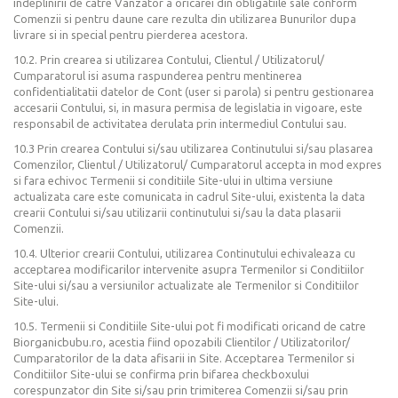
indeplinirii de catre Vanzator a oricarei din obligatiile sale conform
Comenzii si pentru daune care rezulta din utilizarea Bunurilor dupa
livrare si in special pentru pierderea acestora.
10.2. Prin crearea si utilizarea Contului, Clientul / Utilizatorul/
Cumparatorul isi asuma raspunderea pentru mentinerea
confidentialitatii datelor de Cont (user si parola) si pentru gestionarea
accesarii Contului, si, in masura permisa de legislatia in vigoare, este
responsabil de activitatea derulata prin intermediul Contului sau.
10.3 Prin crearea Contului si/sau utilizarea Continutului si/sau plasarea
Comenzilor, Clientul / Utilizatorul/ Cumparatorul accepta in mod expres
si fara echivoc Termenii si conditiile Site-ului in ultima versiune
actualizata care este comunicata in cadrul Site-ului, existenta la data
crearii Contului si/sau utilizarii continutului si/sau la data plasarii
Comenzii.
10.4. Ulterior crearii Contului, utilizarea Continutului echivaleaza cu
acceptarea modificarilor intervenite asupra Termenilor si Conditiilor
Site-ului si/sau a versiunilor actualizate ale Termenilor si Conditiilor
Site-ului.
10.5. Termenii si Conditiile Site-ului pot fi modificati oricand de catre
Biorganicbubu.ro, acestia fiind opozabili Clientilor / Utilizatorilor/
Cumparatorilor de la data afisarii in Site. Acceptarea Termenilor si
Conditiilor Site-ului se confirma prin bifarea checkboxului
corespunzator din Site si/sau prin trimiterea Comenzii si/sau prin