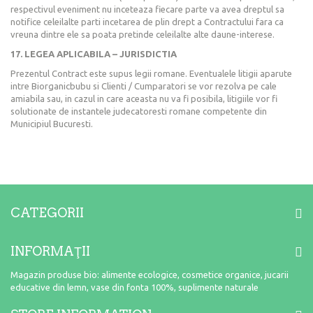
respectivul eveniment nu inceteaza fiecare parte va avea dreptul sa
notifice celeilalte parti incetarea de plin drept a Contractului fara ca
vreuna dintre ele sa poata pretinde celeilalte alte daune-interese.
17. LEGEA APLICABILA – JURISDICTIA
Prezentul Contract este supus legii romane. Eventualele litigii aparute
intre Biorganicbubu si Clienti / Cumparatori se vor rezolva pe cale
amiabila sau, in cazul in care aceasta nu va fi posibila, litigiile vor fi
solutionate de instantele judecatoresti romane competente din
Municipiul Bucuresti.
CATEGORII
INFORMAŢII
Magazin produse bio: alimente ecologice, cosmetice organice, jucarii
educative din lemn, vase din fonta 100%, suplimente naturale