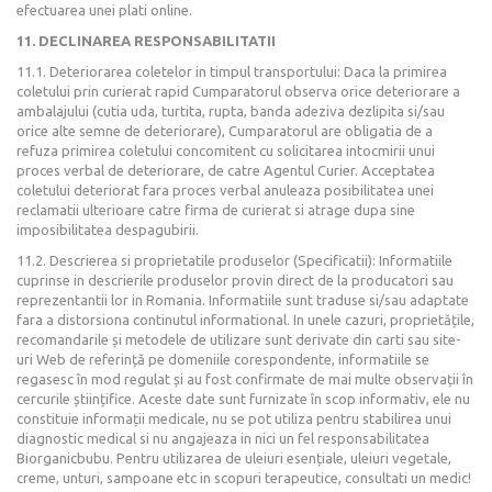
efectuarea unei plati online.
11. DECLINAREA RESPONSABILITATII
11.1. Deteriorarea coletelor in timpul transportului: Daca la primirea
coletului prin curierat rapid Cumparatorul observa orice deteriorare a
ambalajului (cutia uda, turtita, rupta, banda adeziva dezlipita si/sau
orice alte semne de deteriorare), Cumparatorul are obligatia de a
refuza primirea coletului concomitent cu solicitarea intocmirii unui
proces verbal de deteriorare, de catre Agentul Curier. Acceptatea
coletului deteriorat fara proces verbal anuleaza posibilitatea unei
reclamatii ulterioare catre firma de curierat si atrage dupa sine
imposibilitatea despagubirii.
11.2. Descrierea si proprietatile produselor (Specificatii): Informatiile
cuprinse in descrierile produselor provin direct de la producatori sau
reprezentantii lor in Romania. Informatiile sunt traduse si/sau adaptate
fara a distorsiona continutul informational. In unele cazuri, proprietățile,
recomandarile și metodele de utilizare sunt derivate din carti sau site-
uri Web de referință pe domeniile corespondente, informatiile se
regasesc în mod regulat și au fost confirmate de mai multe observații în
cercurile științifice. Aceste date sunt furnizate în scop informativ, ele nu
constituie informații medicale, nu se pot utiliza pentru stabilirea unui
diagnostic medical si nu angajeaza in nici un fel responsabilitatea
Biorganicbubu. Pentru utilizarea de uleiuri esențiale, uleiuri vegetale,
creme, unturi, sampoane etc in scopuri terapeutice, consultati un medic!