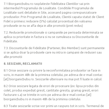
7.1 Biorganicbubu.ro rasplateste fidelitatea Clientilor sai prin
intermediul Programului de Loialitate. Conditiile Programului de
Loialitate sunt detaliate in Site, accesand pagina corespunzatoare
produselor. Prin Programul de Loialitate, Clientii capata statut de Client
Fidel si primesc reducere (5%) calculat procentual din valoarea
produsele ce nu se afla deja in alte promotii (pret redus)
7.2. Reducerile promotionale si campaniile pe perioada determinata se
aplica cu prioritate in factura si nu se cumuleaza cu Discounturile de
Fidelitate.
7.3. Discounturile de Fidelitate (Partener, Bio Member) sunt permanente
si se aplica doar la produsele care nu intra in campanii de reduceri sau
alte promotii
8. SESIZARI, RECLAMATII
8.1 Orice sesizare cu privire la neconformitatea produselor se face in
scris, in maxim 48h de la primirea coletului, pe adresa de e-mail contac
[at] biorganicbubu.ro. Sesizarile ulterioare nu mai pot fi luate in calcul.
8.2 Orice sesizare legata de erori de procesare (ex: lipsa produs din
colet, produs expediat gresit, cantitate gresita, gramaj gresit, erori
facturare s.a) se trimite in scris pe adresa de e-mail contac [at]
biorganicbubu.ro in maxim 48h de la primirea coletului.
8.3 Toate sesizarile scrise vor primi un raspuns tot in scris. Termenul de